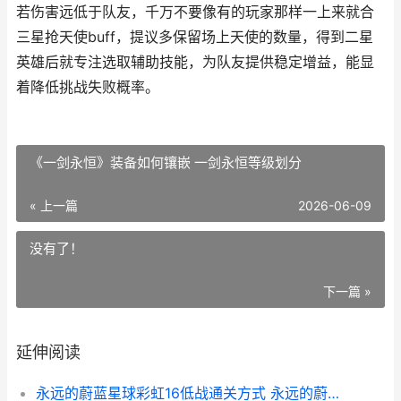
若伤害远低于队友，千万不要像有的玩家那样一上来就合
三星抢天使buff，提议多保留场上天使的数量，得到二星
英雄后就专注选取辅助技能，为队友提供稳定增益，能显
着降低挑战失败概率。
《一剑永恒》装备如何镶嵌 一剑永恒等级划分
« 上一篇
2026-06-09
没有了！
下一篇 »
延伸阅读
永远的蔚蓝星球彩虹16低战通关方式 永远的蔚蓝星球国际服