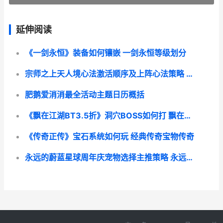
延伸阅读
《一剑永恒》装备如何镶嵌 一剑永恒等级划分
宗师之上天人境心法激活顺序及上阵心法策略 宗师之上天人境心法攻略
肥鹅爱消消最全活动主题日历概括
《飘在江湖BT3.5折》洞穴BOSS如何打 飘在江湖by青风txt
《传奇正传》宝石系统如何玩 经典传奇宝物传奇
永远的蔚蓝星球周年庆宠物选择主推策略 永远的蔚蓝星球兑换码