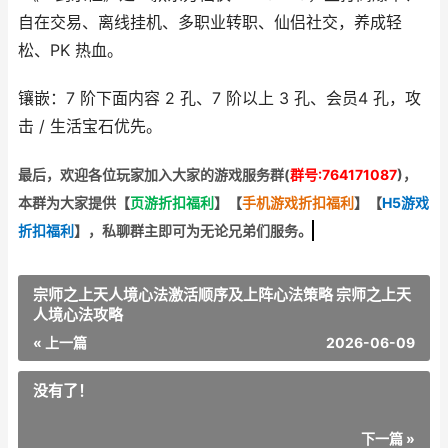
自在交易、离线挂机、多职业转职、仙侣社交
，养成轻
松、PK 热血。
镶嵌
：7 阶下面内容 2 孔、7 阶以上 3 孔、会员4 孔，攻
击 / 生活宝石优先。
最后，欢迎
各位玩家加入大家的游戏服务群(
群号:764171087
)，
本群为大家提供【
页游折扣福利
】
【
手机游戏折扣福利
】
【
H5游戏
折扣福利
】
，私聊群主即可为无论兄弟们服务。
宗师之上天人境心法激活顺序及上阵心法策略 宗师之上天
人境心法攻略
« 上一篇
2026-06-09
没有了！
下一篇 »