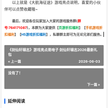
以上就是《大航海征途》游戏亮点说明，喜爱的小伙
伴可以点赞收藏哦~
最后，欢迎
各位玩家加入大家的游戏服务群(
群
号:764171087
)，本群为大家提供【
页游折扣福利
】
【
手机游戏折
扣福利
】
【
H5游戏折扣福利
】
，私聊群主即可为无论兄弟们服务。
《剑仙轩辕志》游戏亮点是啥子 剑仙轩辕志2026最新礼
包
« 上一篇
2026-06-03
没有了！
下一篇 »
延伸阅读