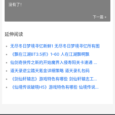
没有了！
下一篇 »
延伸阅读
无尽冬日梦境寻忆新鲜1 无尽冬日梦境寻忆所有图
《飘在江湖BT3.5折》1–60 人在江湖飘啊飘
仙剑奇侠传之新的开始魔界入侵寿阳关卡速通 仙剑奇侠传之新的开始谁不是女娲的后人
道天录逆尘踏天氪金详细策略 道天录礼包码
《剑仙轩辕志》游戏特色有哪些 剑仙轩辕志工坊配方
《仙境传说破晓H5》游戏特色有哪些 仙境传说破碎时空指针