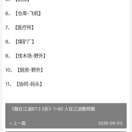
6、【仓库-飞机】
7、【医疗所】
8、【煤矿厂】
9、【伐木场-野外】
10、【厨房-野外】
11、【协同-码头】
《飘在江湖BT3.5折》1–60 人在江湖飘啊飘
« 上一篇
2026-06-03