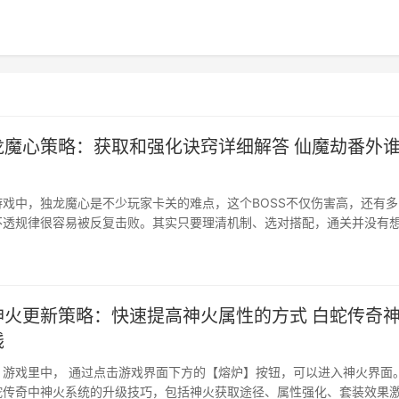
龙魔心策略：获取和强化诀窍详细解答 仙魔劫番外
戏中，独龙魔心是不少玩家卡关的难点，这个BOSS不仅伤害高，还有多
不透规律很容易被反复击败。其实只要理清机制、选对搭配，通关并没有
介绍《仙魔劫》中独龙魔心的获取途径、属性加成、强化方法及战斗搭配
一强力装备的使用技巧。···
神火更新策略：快速提高神火属性的方式 白蛇传奇
钱
游戏里中， 通过点击游戏界面下方的【熔炉】按钮，可以进入神火界面。
蛇传奇中神火系统的升级技巧，包括神火获取途径、属性强化、套装效果