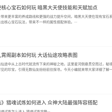
使核心宝石如何玩 暗黑大天使技能和天赋加点
士带来更丰富的养成路线和更强的战力提升空间，暗黑大天使在现有宝石
出核心宝石玩法，带来不一样的属性搭配体验。···
九霄阁副本如何玩 大话仙途攻略表图
话仙途中从上古时代就流传下来的神秘之地，这里星河倒悬贯空而过，秘
罕见的珍宝，引得无数仙友纷纷前往探寻。今天小编就来带大家详细了解
，帮大家轻松拿到丰厚奖励。···
陆》猎魂试炼如何进入 众神大陆最强阵容搭配
魂试炼怎么进入 猎魂试炼攻略···