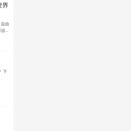
世界
、自由
对战，
？下