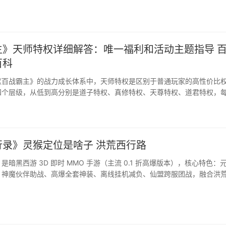
助你高效提升战斗力。···
主》天师特权详细解答：唯一福利和活动主题指导 
百科
《百战霸主》的战力成长体系中，天师特权是区别于普通玩家的高性价比
四个层级，从低到高分别是道子特权、真修特权、天尊特权、道君特权，
的专属福利，能够全方位提升玩家的刷图体验与战力成长速度。···
行录》灵猴定位是啥子 洪荒西行路
是暗黑西游 3D 即时 MMO 手游（主流 0.1 折高爆版本），核心特色：
、神魔伙伴助战、高爆全套神装、离线挂机减负、仙盟跨服团战，融合洪荒
刷图打宝、PK 竞技、休闲社交。···