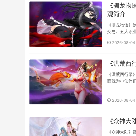
《驯龙物语
观简介
《驯龙物语》
交易、五大职
日常挂机减负，
2026-08-04
《洪荒西
《洪荒西行录》
面就为小伙伴们
2026-08-04
《众神大
《众神大陆》冠