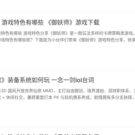
》游戏特色有哪些 《御妖师》游戏下载
戏特色有哪些 游戏特色分享《御妖师》是一款玩法多样的卡牌策略类游戏
游戏特色有哪些呢？下面就为小伙伴们带来《御妖师》游戏特色分享，快
》装备系统如何玩 一念一剑lol台词
3D 国风开放世界仙侠 MMO，主打自由御剑、境界渡劫、双转职体系、
 + 休闲社交，兼顾重度打本 PK 与挂机佛系养成，剧情拥有多分支抉择
队、仙盟、情缘全内容。···