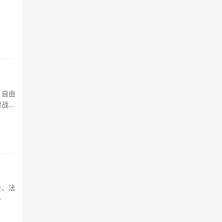
、自由
对战，
士、法
·