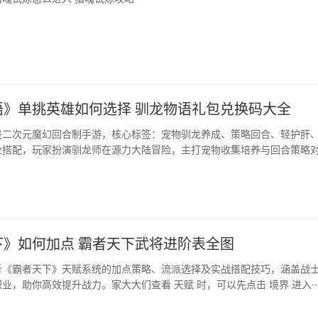
语》单挑英雄如何选择 驯龙物语礼包兑换码大全
是二次元魔幻回合制手游，核心标签：宠物驯龙养成、策略回合、轻护肝
业搭配，玩家扮演驯龙师在源力大陆冒险，主打宠物收集培养与回合策略
兼顾单人养成、组队副本、跨服 PVP 社交玩法。···
下》如何加点 霸者天下武将进阶表全图
析《霸者天下》天赋系统的加点策略、流派选择及实战搭配技巧，涵盖战
业，助你高效提升战力。家大大们查看 天赋 时，可以先点击 境界 进入··