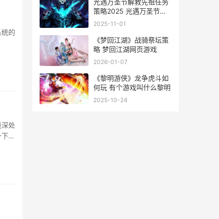
燃!
光遇万圣节解救先祖任务
策略2025 光遇万圣节攻
略2021
2025-11-01
系统的
《梦回江湖》战骑祭坛策
略 梦回江湖网页游戏
2026-01-07
《黎明游侠》龙争虎斗如
何玩 有个游戏叫什么黎明
2025-10-24
境深处
一下九