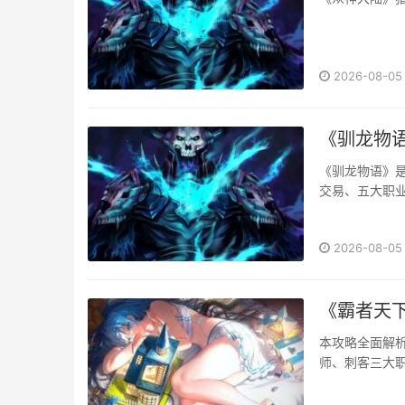
2026-08-05
《驯龙物
《驯龙物语》
交易、五大职
日常挂机减负，
2026-08-05
《霸者天
本攻略全面解
师、刺客三大职