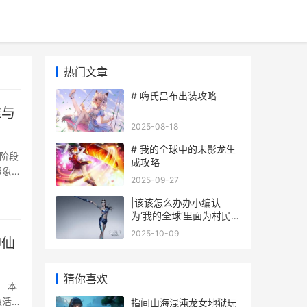
热门文章
# 嗨氏吕布出装攻略
谁与
2025-08-18
# 我的全球中的末影龙生
阶段
成攻略
想象中
2025-09-27
策略，
|该该怎么办办小编认
为‘我的全球’里面为村民分
配职业|
2025-10-09
神仙
猜你喜欢
 本
激活及
指间山海混沌龙女地狱玩