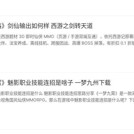
路》剑仙输出如何样 西游之剑转天道
西游题材 3D 即时仙侠 MMO（页游 / 手游双端互通），依托西游记原著
伴、法宝养成、离线挂机、跨服团战、高爆 BOSS 掉落，有折扣 0.1 折
打宝养老，养成体系丰富，兼顾刷图、PK、休闲社交。···
霄》魅影职业技能连招是啥子 一梦九州下载
魅影职业技能连招是什么 魅影职业技能连招思路分享《一梦九霄》是一款
视角国风仙侠MMORPG，那么在游戏中魅影职业技能连招是什么呢？下
《一梦九霄》魅影职业技能连招思路分享，快来看看吧！···