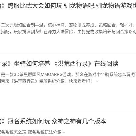
》跨服比武大会如何玩 驯龙物语吧:驯龙物语游戏
是二次元魔幻回合制手游，核心标签：宠物驯龙养成、策略回合、轻护肝
业搭配，玩家扮演驯龙师在源力大陆冒险，主打宠物收集培养与回合策略
兼顾单人养成、组队副本、跨服 PVP 社交玩法。···
行录》坐骑如何培养 《洪荒西行录》在线阅读
是一款3D暗黑版国风MMOARPG游戏，那么在游戏中坐骑系统怎么玩呢
带来《洪荒西行录》坐骑系统介绍，快来看看吧！···
陆》冠名系统如何玩 众神之神有几个版本
名系统怎么玩 冠名系统玩法介绍···