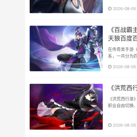
资源分配策略，
2026-08-05
《百战霸
天狼百度
在传奇类手游
系，一共分为
级都对应着不同
2026-08-05
《洪荒西
《洪荒西行录》
职业自由切换
西游神话，兼顾
2026-08-05