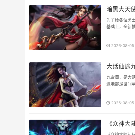
暗黑大天
为了给各位勇
基础上，全新推
2026-08-05
大话仙途
九霄阁，是大
遍地都是世间
霄阁的具体玩法
2026-08-05
《众神大
《众神大陆》猎