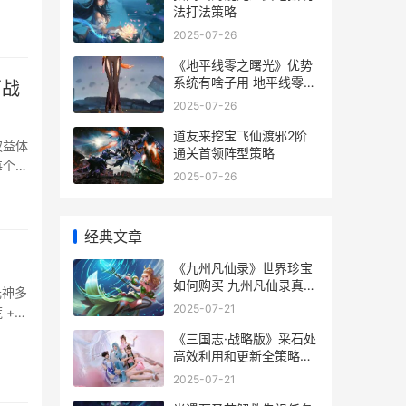
法打法策略
2025-07-26
《地平线零之曙光》优势
系统有啥子用 地平线零之
百战
曙光优势地点位置
2025-07-26
道友来挖宝飞仙渡邪2阶
权益体
通关首领阵型策略
每个层
2025-07-26
经典文章
《九州凡仙录》世界珍宝
如何购买 九州凡仙录真的
元神多
可以领到钱吗
2025-07-21
 +
《三国志·战略版》采石处
高效利用和更新全策略
《三国志·战略版》PK16
2025-07-21
赛季开启,这个三国有点