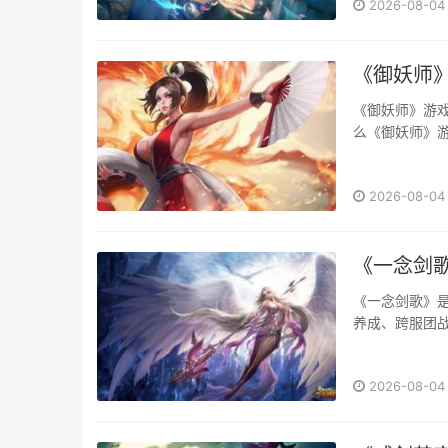
2026-08-04
《御妖师
《御妖师》游
么《御妖师》
吧！···
2026-08-04
《一念剑歌
《一念剑歌》是
养成、跨服团战
法覆盖单人、组
2026-08-04