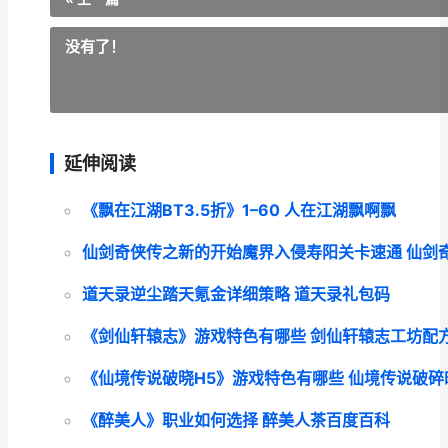
没有了！
延伸阅读
《飘在江湖BT3.5折》1–60 人在江湖飘啊飘
仙剑奇侠传之新的开始魔界入侵寿阳关卡速通 仙剑
道天录逆尘踏天氪金详细策略 道天录礼包码
《剑仙轩辕志》游戏特色有哪些 剑仙轩辕志工坊配
《仙境传说破晓H5》游戏特色有哪些 仙境传说破碎
《醉美人》职业如何选择 醉美人茶百度百科