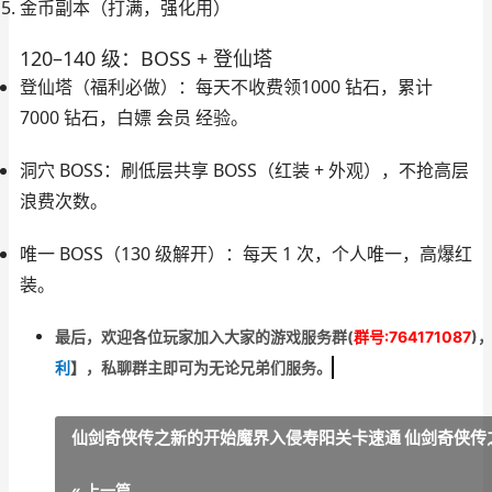
金币副本（打满，强化用）
120–140 级：BOSS + 登仙塔
登仙塔（福利必做）
：每天不收费领
1000 钻石
，累计
7000 钻石，白嫖 会员 经验。
洞穴 BOSS
：刷低层共享 BOSS（红装 + 外观），不抢高层
浪费次数。
唯一 BOSS（130 级解开）
：每天 1 次，个人唯一，高爆红
装。
最后，欢迎
各位玩家加入大家的游戏服务群(
群号:764171087
)
利
】
，私聊群主即可为无论兄弟们服务。
仙剑奇侠传之新的开始魔界入侵寿阳关卡速通 仙剑奇侠传
« 上一篇