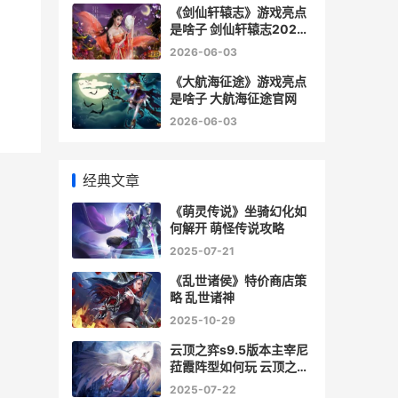
《剑仙轩辕志》游戏亮点
是啥子 剑仙轩辕志2026
最新礼包
2026-06-03
《大航海征途》游戏亮点
是啥子 大航海征途官网
2026-06-03
经典文章
《萌灵传说》坐骑幻化如
何解开 萌怪传说攻略
2025-07-21
《乱世诸侯》特价商店策
略 乱世诸神
2025-10-29
云顶之弈s9.5版本主宰尼
菈霞阵型如何玩 云顶之弈
9.16
2025-07-22