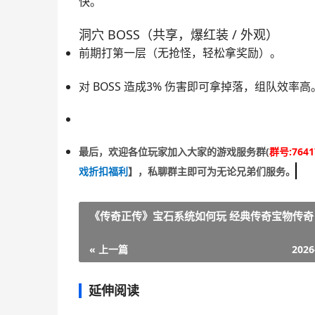
快。
洞穴 BOSS（共享，爆红装 / 外观）
前期打
第一层
（无抢怪，轻松拿奖励）。
对 BOSS 造成
3% 伤害
即可拿掉落，组队效率高
最后，欢迎
各位玩家加入大家的游戏服务群(
群号:7641
戏折扣福利
】
，私聊群主即可为无论兄弟们服务。
《传奇正传》宝石系统如何玩 经典传奇宝物传奇
« 上一篇
2026
延伸阅读