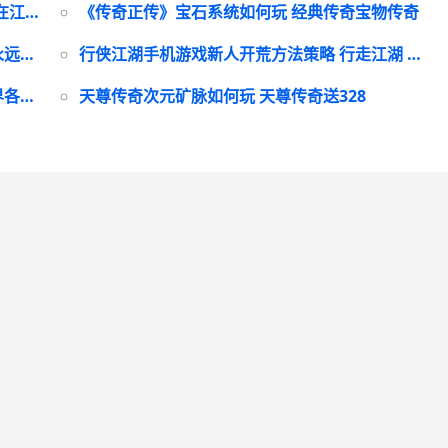
《飘在江湖BT3.5折》洞穴BOSS如何打 飘在江湖by青风txt
《传奇正传》宝石系统如何玩 经典传奇宝物传奇
永远的蔚蓝星球周年庆宠物选择主推策略 永远的蔚蓝星球兑换码
行侠江湖手机游戏新人开荒方法策略 行走江湖 行侠仗义
疯狂水世界各赛季海兽主推策略 疯狂水世界各赛季英雄一览表最新
天尊传奇次元矿脉如何玩 天尊传奇送328