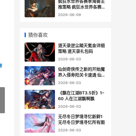
疯狂水世界各赛季海兽主
推策略 疯狂水世界各赛季
英雄一览表最新
2026-06-09
猜你喜欢
道天录逆尘踏天氪金详细
策略 道天录礼包码
2026-06-03
游
仙剑奇侠传之新的开始魔
界入侵寿阳关卡速通 仙剑
奇侠传之新的开始谁不是
2026-06-03
女娲的后人
《飘在江湖BT3.5折》1–
60 人在江湖飘啊飘
2026-06-03
»
无尽冬日梦境寻忆新鲜1
无尽冬日梦境寻忆所有图
2026-06-03