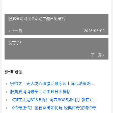
肥鹅爱消消最全活动主题日历概括
« 上一篇
2026-06-09
没有了！
下一篇 »
延伸阅读
宗师之上天人境心法激活顺序及上阵心法策略 宗师之上天人境心法攻略
肥鹅爱消消最全活动主题日历概括
《飘在江湖BT3.5折》洞穴BOSS如何打 飘在江湖by青风txt
《传奇正传》宝石系统如何玩 经典传奇宝物传奇