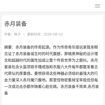
赤月装备
作者：
咪子
•
更新时间：2026-06-02
摘要：赤月装备的传奇起源。作为传奇骨灰级玩家我亲眼
见证了赤月装备诞生时的时代震撼，那暗黑神秘的设计理
念和超越时代的属性加成让整个传奇世界为之颤抖。赤月
套装包含头盔项链手镯戒指和衣服六大件每件都散发着古
代祭坛的厚重感。要想获得这些神器必须组织最强大的行
会力量深入赤月魔穴腹地。那里怪物密集掉宝率极低但每
一次成功击杀都伴随着心脏狂跳。赤月装备不简单,赤月装
备