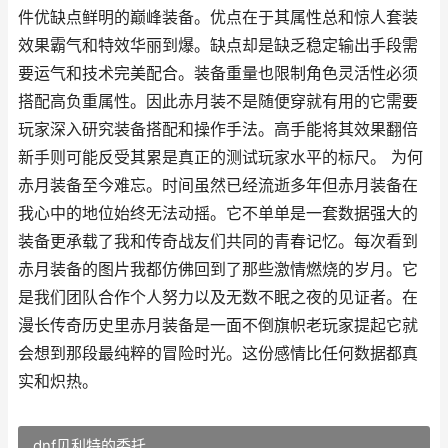
件优缺点鲜明的巅峰装备。优点在于其属性总和惊人套装
效果霸气和特效华丽到爆。缺点却是缺乏稳定输出手段需
要运气和技术完美配合。装备重量也限制角色灵活性必须
搭配高负重属性。因此赤月装不是随便穿就有用的它需要
玩家深入研究装备搭配和操作手法。高手能将其效果翻倍
新手则可能反受其累是真正的测试玩家水平的标尺。 为何
赤月装备至今难忘。时间虽然已经流逝多年但赤月装备在
我心中的地位始终无法动摇。它不单单是一套数据强大的
装备更承载了我和传奇战友们共同的青春记忆。每次看到
赤月装备的图片我都仿佛回到了那些激情燃烧的岁月。它
是我们团队合作个人努力以及无数不眠之夜的见证者。在
漫长传奇历史里赤月装备是一面不倒旗帜老玩家提起它就
会想到那段最纯粹的冒险时光。这份感情比任何数据都真
实和炽热。
dnf贝利特的委托