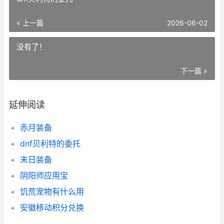
« 上一篇
2026-06-02
没有了！
下一篇 »
延伸阅读
赤月装备
dnf贝利特的委托
末日装备
阴阳师应用宝
饥荒宠物有什么用
安徽移动积分兑换