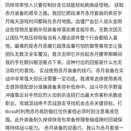
同样效率惊人只要控制好走位就能轻松刷高级怪物。 获取
赤月装备的艰辛之路。我回忆那段凑齐赤月套装的疯狂岁
月每天游戏时间都耗在赤月地图。血僵尸血巨人双头金刚
这些怪物反复刷杀但装备掉落如黄金般珍贵。无数次团灭
让团队气氛压抑但每当有人爆出部件整个行会都陷入喜
悦。最难的是赤月恶魔它超厚血量可怕防御带毒攻击让我
团队无数次全军覆没。首次击倒它并捡起赤月腰带那瞬间
我的手在颤抖眼泪差点下来。这种付出的回报是什么也无
法取代的喜悦。 实战使用赤月装备的技巧。赤月装备在实
战中非常强大但玩法需要一定功底。我通常选择使用高攻
击首饰搭配部分准确装备来弥补低命中。战斗中先手野蛮
冲撞靠近对手然后烈火加刺杀连招打出最大伤害秒杀脆皮
职业。攻城混战绝不恋战游走寻找机会击杀关键目标。打
Boss时利用赤月高防御扛住伤害但必须时刻注意毒液范
围。此外装备耐久掉得快背包常备修理卷轴或随时回城保
障持续战斗能力。 赤月装备的双面刃。我认为赤月套是一