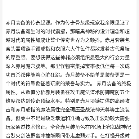
赤月装备的传奇起源。作为传奇骨灰级玩家我亲眼见证了
赤月装备诞生时的时代震撼，那暗黑神秘的设计理念和超
越时代的属性加成让整个传奇世界为之颤抖。赤月套装包
含头盔项链手镯戒指和衣服六大件每件都散发着古代祭坛
的厚重感。要想获得这些神器必须组织最强大的行会力量
深入赤月魔穴腹地。那里怪物密集掉宝率极低但每一次成
功击杀都伴随着心脏狂跳。赤月装备不简单是装备更是一
个时代的符号象征着玩家的荣誉与实力。 赤月装备的终极
属性。从数值分析赤月装备在攻击魔法道术防御魔防五个
维度都达到传奇顶级水平。特别是赤月项链提供的高额攻
击和赤月戒指的魔法属性完全碾压圣战法神天尊等主流装
备。但美中不足是缺乏幸运和准确导致攻击波动较大需要
玩家通过技术修正。全套赤月装角色在PK场上宛如战神配
合烈火剑法野蛮冲撞能瞬间带走虚弱对手。在打怪升级时