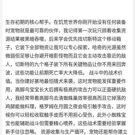
生存初期的核心帮手。在饥荒世界你刚开始没有任何装备
时宠物就是最可靠的伙伴，我记得第一次玩只顾着收集资
源结果被黑暗吞噬，后来学会优先找切斯特这个移动箱
子，它装下全部物资让我可以专心探索，哈奇的光源虽然
微弱但足够让你避开暗影怪物而且它会主动攻击靠近的敌
人，切斯特的九个格子装下所有关键物品让你不用来回奔
波，这些功能让前期死亡率大大降低。 战斗中的战术价
值。当你建好基地最怕猎犬来袭，这时宠物能发挥重要作
用，高脚鸟宝宝长大后拥有极高的攻击力可以正面硬抗敌
人，我经常带着高脚鸟去清蜘蛛巢效率很高而且它掉落的
鸡腿能做料理，格罗姆在月圆之夜会吸引触手攻击，这时
候你可以轻松收取触手皮而不用担心受伤，此外小蜘蛛宝
宝也能辅助战斗但需要精心喂养，这些战术需要经验掌握
新手往往忽略。 资源收集与生产循环。宠物还能帮你建立