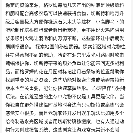
稳定的资源来源，格罗姆每隔几天产出的粘液是顶级燃料
和肥料配合高级农场可以快速获得食物，切斯特和哈奇升
级后容量极大方便你搬运石头木头等建材，小高脚鸟下的
蛋能制作培根煎蛋或者孵出新宠物，更不用说火鸡陷阱用
浆果吸引火鸡让羽毛和肉源源不断，这些循环让中后期发
展顺畅很多。 探索地图的秘密武器。探索新区域时宠物往
往提供意想不到的帮助，哈奇在洞穴里发光引路同时攻击
蝙蝠保护你，切斯特带来的额外负重让你能带回更多战利
品，而格罗姆的花在月圆时标记出月石祭坛的位置帮助你
找到重要的月岛资源，这些功能对探索海难或哈姆雷特新
版本也至关重要，能让你快速掌握地形。 心理陪伴与独特
玩法。在饥荒孤独的生存中宠物不仅是工具更是伙伴，当
你独自在野外搭建临时基地时身边有只切斯特或高脚鸟会
感觉安心很多，而且老玩家还开发出娱乐玩法比如用多个
哈奇制造永亮区域或者用切斯特瞬移搬家，也有人通过动
物行为创建报警系统，这些创意让游戏常玩常新不会腻