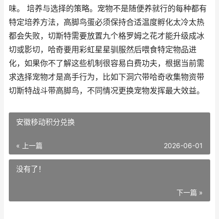
味。 培养与选择的策略。宠物不是随便养就行的每种都有
特定培养方法，高脚鸟蛋必须保持合适温度孵化太冷太热
都会失败，切斯特需要放置九个格罗姆之花才能升级成冰
切或影切，哈奇要用彩虹星星驯服然后喂食特定物品进
化，如果你不了解这些机制很容易白费功夫，根据当前需
求选择宠物才是高手行为，比如下洞穴带哈奇收集物资带
切斯特战斗带高脚鸟，不同情况更换宠物发挥最大效益。
安徽移动积分兑换
« 上一篇
2026-06-01
没有了！
下一篇 »