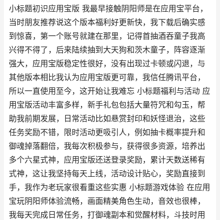
小标题初识应用宝版 我最早接触阴阳师是在应用宝平台，
当时朋友推荐说这个版本福利好更新快，我下载后确实感
到惊喜，第一个账号就建在那里，记得首抽酒吞童子我高
兴得不得了，后来陆续抽到大天狗和茨木童子，阵容逐渐
强大，应用宝版稳定性很好，没有出现过卡顿或闪退，与
其他版本相比我认为应用宝版更可靠，我信任腾讯平台，
所以一直使用至今，这开始让我难忘 小标题福利与活动 应
用宝版活动丰富多样，新手礼包包括大量符咒和勾玉，帮
助我前期发展，日常活动比如悬赏封印和妖怪退治，这些
任务奖励不错，限时活动更吸引人，例如抽卡概率提升和
御魂掉落翻倍，我每次积极参与，获得很多资源，培养出
多个六星式神，应用宝版还送登录奖励，累计天数送稀有
式神，这让我坚持每天上线，活动设计贴心，奖励直接到
手，我作为老玩家很看重这些实惠 小标题游戏体验 在应用
宝玩阴阳师体验流畅，画面精美角色生动，音效也很棒，
我每天完成日常任务，打御魂副本和觉醒材料，斗技时用