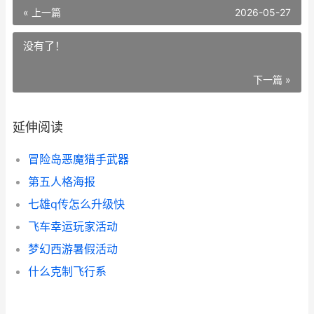
« 上一篇
2026-05-27
没有了！
下一篇 »
延伸阅读
冒险岛恶魔猎手武器
第五人格海报
七雄q传怎么升级快
飞车幸运玩家活动
梦幻西游暑假活动
什么克制飞行系