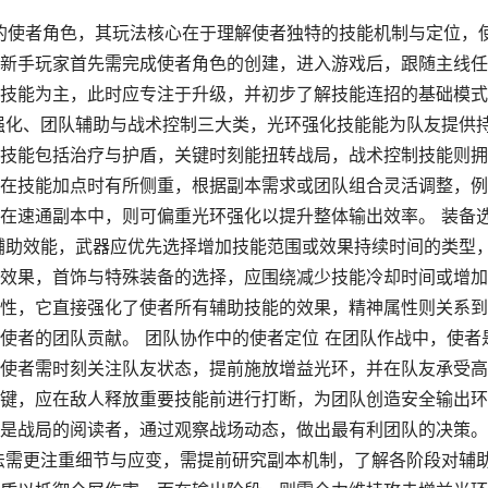
戏中的使者角色，其玩法核心在于理解使者独特的技能机制与定位，
新手玩家首先需完成使者角色的创建，进入游戏后，跟随主线任
技能为主，此时应专注于升级，并初步了解技能连招的基础模式
强化、团队辅助与战术控制三大类，光环强化技能能为队友提供
技能包括治疗与护盾，关键时刻能扭转战局，战术控制技能则拥
在技能加点时有所侧重，根据副本需求或团队组合灵活调整，例
在速通副本中，则可偏重光环强化以提升整体输出效率。 装备
辅助效能，武器应优先选择增加技能范围或效果持续时间的类型
效果，首饰与特殊装备的选择，应围绕减少技能冷却时间或增加
性，它直接强化了使者所有辅助技能的效果，精神属性则关系到
使者的团队贡献。 团队协作中的使者定位 在团队作战中，使者
使者需时刻关注队友状态，提前施放增益光环，并在队友承受高
键，应在敌人释放重要技能前进行打断，为团队创造安全输出环
是战局的阅读者，通过观察战场动态，做出最有利团队的决策。
法需更注重细节与应变，需提前研究副本机制，了解各阶段对辅