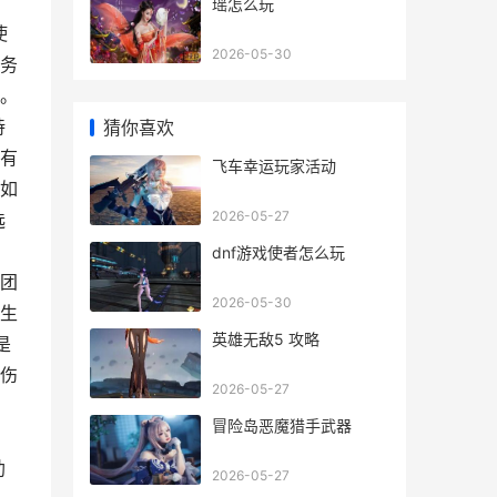
瑶怎么玩
使
2026-05-30
务
。
持
猜你喜欢
有
飞车幸运玩家活动
如
2026-05-27
选
，
dnf游戏使者怎么玩
团
2026-05-30
生
英雄无敌5 攻略
是
伤
2026-05-27
冒险岛恶魔猎手武器
助
2026-05-27