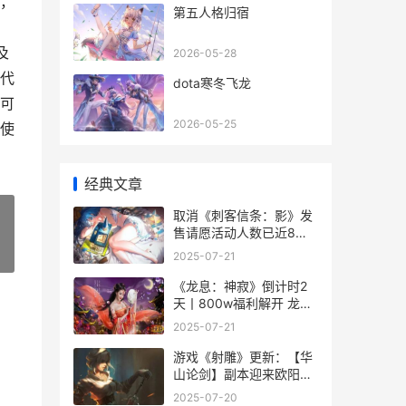
，
第五人格归宿
及
2026-05-28
代
dota寒冬飞龙
可
2026-05-25
使
经典文章
取消《刺客信条：影》发
售请愿活动人数已近8万
人！_ 刺客信条新消息
»
2025-07-21
《龙息：神寂》倒计时2
天丨800w福利解开 龙息
神寂攻略
2025-07-21
游戏《射雕》更新：【华
山论剑】副本迎来欧阳锋
游戏射雕三部曲
2025-07-20