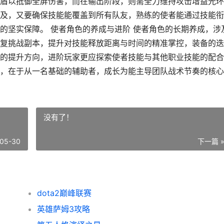
盾以抵御全屏伤害，而在输出阶段，则需全力维持攻击增益光环
及，又要确保技能能覆盖到所有队友，熟练的使者能通过技能衔
的坚实保障。 使者角色的养成与进阶 使者角色的长期养成，涉
复挑战副本，提升对技能释放距离与时间的精准掌控，装备的迭
的提升方向，进阶玩家更应探索使者技能与其他职业技能的配合
，在于从一名基础的辅助者，成长为能主导团队战术节奏的核心
没有了！
05-30
下一篇 
dota2巅峰联赛
英雄萨姆3攻略