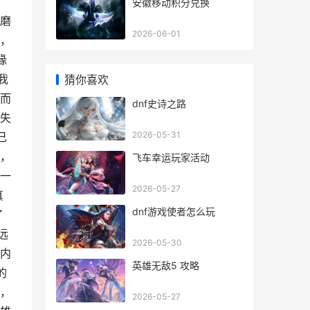
，
安徽移动积分兑换
磨
2026-06-01
，
缘
我
猜你喜欢
而
dnf史诗之路
失
2026-05-31
己
，
飞车幸运玩家活动
一
2026-05-27
真
dnf游戏使者怎么玩
了
远
2026-05-30
内
英雄无敌5 攻略
的
，
2026-05-27