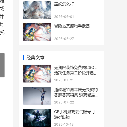
雄
巫妖怎么打
场
并
2026-06-01
共
冒险岛恶魔猎手武器
托
2026-05-27
经典文章
无期限装饰免费领CSOL
»
活跃任务第二阶段开启_
无期限合同的签订条件
2025-07-21
道聚城11周年庆无畏契约
答题答案锦集 道聚城最新
活动
2025-07-22
CF手机游戏尝试账号 手
游cf出错
2025-10-13