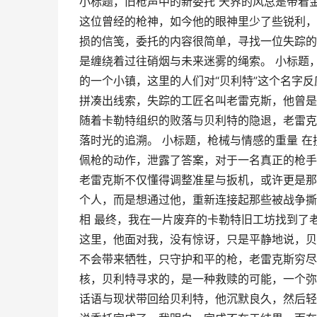
小标题，旧枪声中的新委托 天界的风总是带着
这位曾经的枪神，如今他的眼神里少了些锐利，
损的信笺，委托的内容很简单，寻找一位失踪的
是缠绕着过往硝烟与未来迷雾的绳索。 小标题
的一个小镇，这里的人们对“贝利特”这个名字
拼凑出线索，失踪的工匠名叫老雷克斯，他曾是
随着卡勒特组织的败落与贝利特的隐退，老雷克
落时光的追溯。 小标题，枪械与情感的重量 
佩枪的动作，泄露了答案，对于一名真正的枪手
老雷克斯不仅懂得调整准星与扳机，或许更是那
个人，而是想通过他，重新连接起那些被战争撕
相 最终，我在一片废弃的卡勒特旧工坊找到了
这里，他面对我，没有惊讶，只是平静地说，贝
不会带来牺牲，只守护和平的枪，老雷克斯穷尽
核，贝利特寻求的，是一种救赎的可能，一个弥
话语与现状带回给贝利特，他沉默良久，然后轻