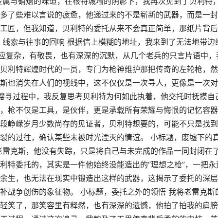
金属与硝烟的味道，在根特城墙的阴影下，我再次见到了贝利特
多了些难以言说的疲惫，他递过来的不是崭新的武器，而是一封
工匠，但我知道，贝利特的委托从来不会真正简单，那纸片背后
，线索与往事的回响 根据信上模糊的地址，我来到了无法地带边
反应复杂，有敬畏，也有深深的沉默，从几个老兵的只言片语中，
贝利特辉煌时代的一员，专门为枪神维护那把传奇的左轮枪，然
斯也消失在人们的视线中，这不仅仅是一次寻人，更像是一次对
在搜寻过程中，我反复思考贝利特为何如此执着，他交托时抚摸自
，枪不仅是工具，是伙伴，更是承载所有荣耀与悔恨的记忆容器
段峥嵘岁月少数尚存的见证者，贝利特想要的，可能不只是找到
裂的过往，确认某些未被时光湮灭的情谊。 小标题，废墟下的
老雷克斯，他没有失踪，只是将自己与未完成的作品一同封闭在
利特委托的，其实是一件他始终没能造出的“理想之枪”，一把永
余生，也无法在现实中锻造出这样的武器，这揭示了委托的深层
补战争创伤的象征物。 小标题，委托之外的领悟 我将老雷克斯
轻笑了，那笑容里有释然，也有深深的遗憾，他拍了拍我的肩膀