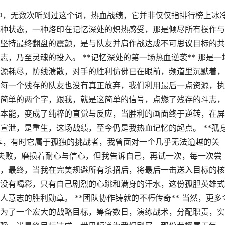
涯中，无数次听到过这个词，热血战绩，它并非仅仅指排行榜上冰
种状态，一种烙印在记忆深处的炽热感受，那是倾尽所有操作与
坚持最终翻盘的震颤，是与队友并肩作战达成不可思议目标的共
，乃至灵魂的投入。 **记忆深处的第一场热血逆袭** 那是一
源耗尽，防线溃散，对手的胜利仿佛已在眼前，频道里沉默着，
每一个残存的队友也没有真正放弃，我们利用最后一点资源，执
简单的两个字，跟我，就是这简单的信号，点燃了残存的斗志，
本能，变成了纯粹的直觉与反应，当胜利的画面终于逆转，在屏
宣泄，是重生，这场战绩，至今仍是我热血记忆的起点。 **孤
共享，有时它属于孤独的挑战者，我曾面对一个几乎无法逾越的关
的失败，磨损着耐心与信心，但我告诉自己，再试一次，每一次尝
，最终，当我在完美规避所有杀招后，将最后一击送入目标的核
没有喝彩，只有自己剧烈的心跳和满身的汗水，这份孤胆英雄式
意志的胜利勋章。 **团队协作铸就的不朽传奇** 当然，更多
为了一个宏大的战略目标，筹备数日，演练战术，分配职责，实