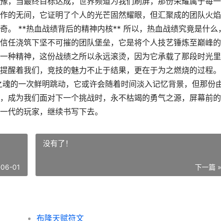
豫，当最终目标达成，世界频道为我们刷屏，那份荣耀属于每一
作的无间，它证明了个人的光芒固然耀眼，但汇聚成的团队火焰
。 **热血战绩背后的精神内核** 所以，热血战绩究竟是什么
信任浇筑下坚不可摧的团队堡垒，它是将个人技艺锤炼至巅峰的
一种精神，这份战绩之所以永远滚烫，因为它承载了那段时光里
提醒着我们，竞技的魅力不止于结果，更在于为之燃烧的过程。
技之魂的一次鲜明跳动，它或许会随着时间淡入记忆背景，但那份
，成为我们面对下一个挑战时，永不枯竭的勇气之源，屏幕前的
一代的玩家，继续书写下去。
没有了！
-06-01
下一篇 
布隆天赋符文