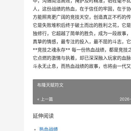
中，沟通简洁高效，掩护及时精准，牺牲毫不犹
人，这份战绩的热血，在于信任的牢固，在于协
方能照亮更广阔的竞技天空，创造真正不朽的传奇
它是失败堆积后终于破土而出的胜利之花，它是
独修行，它超越了简单的胜负，成为一段故事，
真挚的情感，最专注的投入，最不屈的斗志，它
**竞技之魂永存** 每一份热血战绩，都是竞
它点燃的激情与执着，却已深深融入玩家的血脉
斗永无止息，而热血战绩的故事，也将由一代又
布隆天赋符文
« 上一篇
2026
延伸阅读
热血战绩