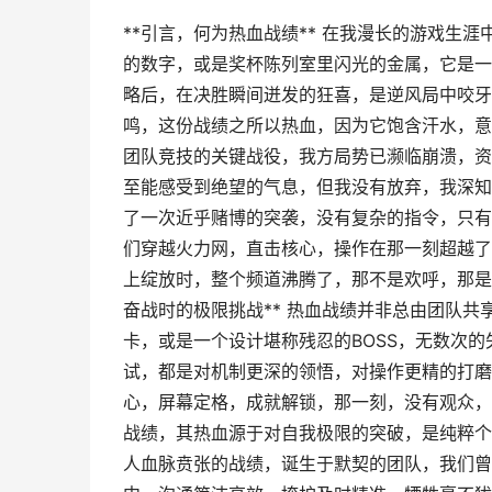
**引言，何为热血战绩** 在我漫长的游戏生
的数字，或是奖杯陈列室里闪光的金属，它是一
略后，在决胜瞬间迸发的狂喜，是逆风局中咬牙
鸣，这份战绩之所以热血，因为它饱含汗水，意志
团队竞技的关键战役，我方局势已濒临崩溃，资
至能感受到绝望的气息，但我没有放弃，我深知
了一次近乎赌博的突袭，没有复杂的指令，只有
们穿越火力网，直击核心，操作在那一刻超越了
上绽放时，整个频道沸腾了，那不是欢呼，那是
奋战时的极限挑战** 热血战绩并非总由团队
卡，或是一个设计堪称残忍的BOSS，无数次
试，都是对机制更深的领悟，对操作更精的打磨
心，屏幕定格，成就解锁，那一刻，没有观众，
战绩，其热血源于对自我极限的突破，是纯粹个人
人血脉贲张的战绩，诞生于默契的团队，我们曾