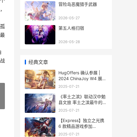
个
冒险岛恶魔猎手武器
，
，
2026-05-27
孤
第五人格归宿
最
2026-05-28
由
战
经典文章
HugOffers 确认参展 |
2024 ChinaJoy W4 展馆
B253_
2025-07-21
《率土之滨》联动汉中勉
县文旅 率土之滨最牛的联
»
盟
2025-07-21
【Express】独立之光携
6 款精品游戏参加
ChinaJoy Express_ 独立
2025-07-21