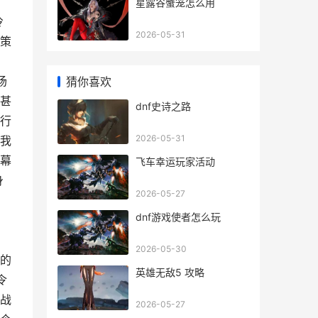
星露谷蟹笼怎么用
冷
2026-05-31
策
场
猜你喜欢
甚
dnf史诗之路
行
2026-05-31
我
幕
飞车幸运玩家活动
身
2026-05-27
dnf游戏使者怎么玩
2026-05-30
的
英雄无敌5 攻略
令
战
2026-05-27