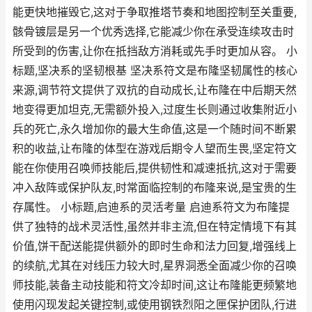
能更快地摧毁它,这对于争取推塔节奏和地图控制至关重要,
骸骨镀层是另一个优秀选择,它能减少你在承受连续攻击时
所受到的伤害,让你在抵挡敌方消耗或先手时更加从容。 小
标题,坚决系的坚韧根基 坚决系符文是布隆坚韧属性的核心
来源,调节符文提供了双抗的自动成长,让布隆在中后期天然
地变得更加坦克,无需额外投入,过度生长则通过收集附近小
兵的死亡,永久增加你的最大生命值,这是一个随时间不断累
积的收益,让布隆的体型在游戏后期令人望而生畏,坚定符文
能在你使用召唤师技能后,提供韧性和减速抵抗,这对于需要
冲入敌阵或保护队友,时常面临控制的布隆来说,是宝贵的生
存属性。 小标题,启迪系的灵活考量 启迪系符文为布隆提
供了独特的战术灵活性,虽然并非主流,但在特定情境下有其
价值,饼干配送能提供额外的即时生命和法力回复,增强线上
的续航,尤其在对线压力较大时,星界洞悉全面减少你的召唤
师技能,装备主动技能和符文冷却时间,这让布隆能更频繁地
使用闪现发起关键控制,或使用钢铁烈阳之匣保护团队,行进