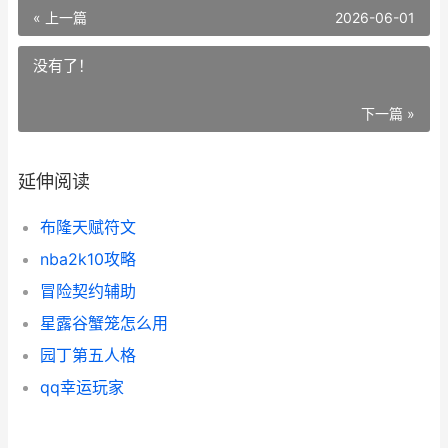
« 上一篇
2026-06-01
没有了！
下一篇 »
延伸阅读
布隆天赋符文
nba2k10攻略
冒险契约辅助
星露谷蟹笼怎么用
园丁第五人格
qq幸运玩家