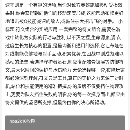
速率则是一个有趣的选项,当你对敌方英雄施加移动受损效
果时,你会获得朝向他们的移动速度加成,这能帮助布隆更好
地追击被Q技能减速的敌人,或黏住被大招击飞的对手。 小
标题,符文组合的实战应用 一套完整的符文组合,需要在游
戏中转化为实际的行动与胜利,以不灭之握,生命源泉,调节,
过度生长为核心的配置,是最均衡和通用的选择,它让布隆在
对线期能稳健地与对手互动,积累优势,在团战中则成为难以
撼动的堡垒,若选择守护者基石,则应搭配骸骨镀层等防御符
文,最大化瞬间的保护与承伤能力,无论选择哪一套,布隆玩家
都必须深刻理解,符文只是工具,真正的守护之力来源于对时
机,站位和技能使用的精准把握,你的盾牌不仅要挡住物理攻
击,更要为队友挡住失败的阴影,你的每一次挺身而出,都应由
符文提供的坚韧所支撑,但最终由你的决心所驱动。
nba2k10攻略