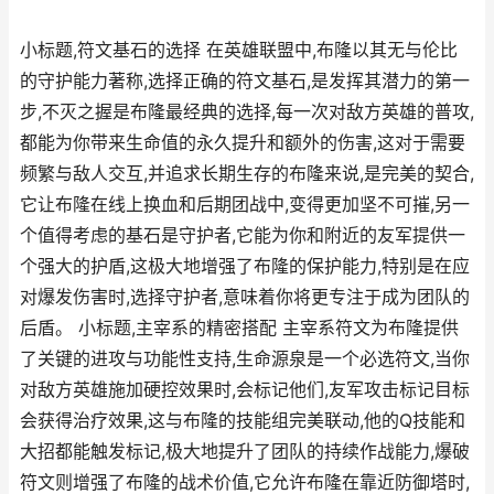
小标题,符文基石的选择 在英雄联盟中,布隆以其无与伦比
的守护能力著称,选择正确的符文基石,是发挥其潜力的第一
步,不灭之握是布隆最经典的选择,每一次对敌方英雄的普攻,
都能为你带来生命值的永久提升和额外的伤害,这对于需要
频繁与敌人交互,并追求长期生存的布隆来说,是完美的契合,
它让布隆在线上换血和后期团战中,变得更加坚不可摧,另一
个值得考虑的基石是守护者,它能为你和附近的友军提供一
个强大的护盾,这极大地增强了布隆的保护能力,特别是在应
对爆发伤害时,选择守护者,意味着你将更专注于成为团队的
后盾。 小标题,主宰系的精密搭配 主宰系符文为布隆提供
了关键的进攻与功能性支持,生命源泉是一个必选符文,当你
对敌方英雄施加硬控效果时,会标记他们,友军攻击标记目标
会获得治疗效果,这与布隆的技能组完美联动,他的Q技能和
大招都能触发标记,极大地提升了团队的持续作战能力,爆破
符文则增强了布隆的战术价值,它允许布隆在靠近防御塔时,