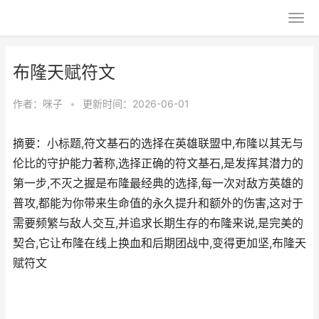
布隆天赋符文
作者：
咪子
•
更新时间：2026-06-01
摘要：小标题,符文基石的选择在英雄联盟中,布隆以其无与
伦比的守护能力著称,选择正确的符文基石,是发挥其潜力的
第一步,不灭之握是布隆最经典的选择,每一次对敌方英雄的
普攻,都能为你带来生命值的永久提升和额外的伤害,这对于
需要频繁与敌人交互,并追求长期生存的布隆来说,是完美的
契合,它让布隆在线上换血和后期团战中,变得更加坚,布隆天
赋符文