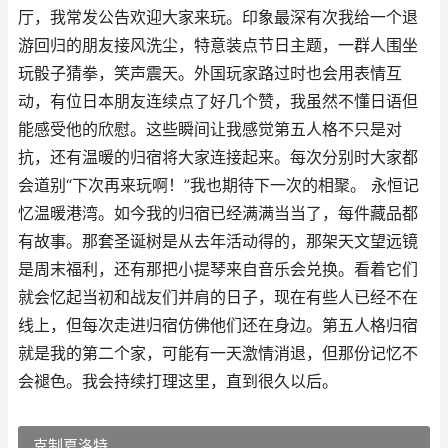
厅，我常发公告欢迎大家来玩。印象最深有次我给一个退
游回归的朋友接风洗尘，特意装点节日主题，一群人围坐
玩骰子猜拳，笑声震天。外国玩家路过时也会用表情互
动，有位日本朋友连续点了好几个赞，我虽然不懂日语但
能感受他的欣慰。这些瞬间让我感觉第五人格不只是对
抗，还有温暖的归宿将大家连接起来。每次分别时大家都
会道别“下次再来玩啊！”我也期待下一次的相聚。 永恒记
忆温暖港湾。如今我的归宿已经满满当当了，每件藏品都
有故事。那套圣诞树是从去年活动得的，那架天文望远镜
是周末福利，还有那把小提琴来自音乐会兑换。看着它们
就会忆起当初和战友们并肩的日子，现在有些人已经不在
线上，但每次走进归宿仿佛他们还在身边。第五人格归宿
就是我的第二个家，可能有一天激情消退，但那份记忆不
会褪色。我会持续打理这里，直到很久以后。
克制夏洛特