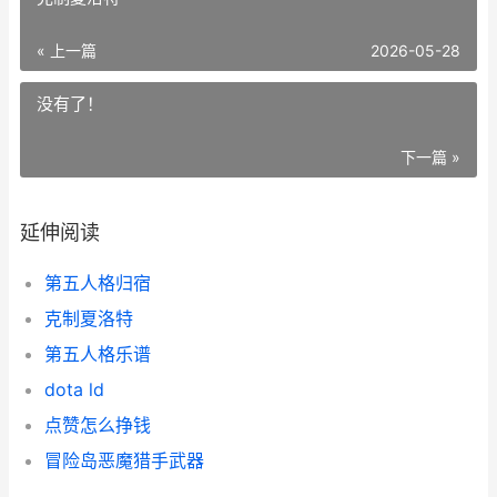
« 上一篇
2026-05-28
没有了！
下一篇 »
延伸阅读
第五人格归宿
克制夏洛特
第五人格乐谱
dota ld
点赞怎么挣钱
冒险岛恶魔猎手武器