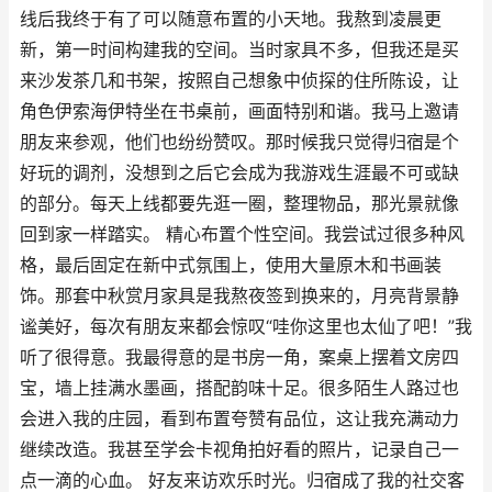
线后我终于有了可以随意布置的小天地。我熬到凌晨更
新，第一时间构建我的空间。当时家具不多，但我还是买
来沙发茶几和书架，按照自己想象中侦探的住所陈设，让
角色伊索海伊特坐在书桌前，画面特别和谐。我马上邀请
朋友来参观，他们也纷纷赞叹。那时候我只觉得归宿是个
好玩的调剂，没想到之后它会成为我游戏生涯最不可或缺
的部分。每天上线都要先逛一圈，整理物品，那光景就像
回到家一样踏实。 精心布置个性空间。我尝试过很多种风
格，最后固定在新中式氛围上，使用大量原木和书画装
饰。那套中秋赏月家具是我熬夜签到换来的，月亮背景静
谧美好，每次有朋友来都会惊叹“哇你这里也太仙了吧！”我
听了很得意。我最得意的是书房一角，案桌上摆着文房四
宝，墙上挂满水墨画，搭配韵味十足。很多陌生人路过也
会进入我的庄园，看到布置夸赞有品位，这让我充满动力
继续改造。我甚至学会卡视角拍好看的照片，记录自己一
点一滴的心血。 好友来访欢乐时光。归宿成了我的社交客