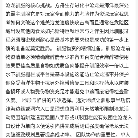
沧龙驯服的核心挑战。方舟生存进化中沧龙是海洋最深处
的霸主驯服它是对玩家全面能力的考验作为资深玩家我思
考如何突破这个难关沧龙速度快攻击高而且通常在危险区
域出没其他肉食龙如托斯特巨鱿也常与之伴生因此驯服过
程必须周密规划耐心是最基本的要求也是成功的第一步正
确的准备能奠定胜局。 驯服物资的精细准备。驯服沧龙前
物资清单必须精确麻醉箭至少准备五百支配合麻醉镖使用
效果更佳高质量食物如优质鱼肉能提升驯服效率一倍以上
水下驯服栅栏或平台是基本设施这能防止沧龙逃窜并保护
你免受海洋生物干扰另外携带修复工具和医疗药水以防装
备损坏或人物受伤物资充足才能避免中途而废记得检查耐
久度。 地形与陷阱的巧妙选择。选对地点让驯服事半功倍
浅海边缘或洞穴入口是理想位置利用天然地形限制沧龙活
动范围陷阱建造要稳固八字形或U形围栏能有效困住沧龙入
口设计为单向以便诱引陷阱完成后测试强度确保沧龙无法
突破细致规划显著提高成功率。 团队协作的重要性。单人