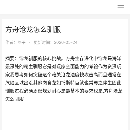
方舟沧龙怎么驯服
作者：
咪子
•
更新时间：2026-05-24
摘要：沧龙驯服的核心挑战。方舟生存进化中沧龙是海洋
最深处的霸主驯服它是对玩家全面能力的考验作为资深玩
家我思考如何突破这个难关沧龙速度快攻击高而且通常在
危险区域出没其他肉食龙如托斯特巨鱿也常与之伴生因此
驯服过程必须周密规划耐心是最基本的要求也是,方舟沧龙
怎么驯服