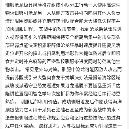
驯服沧龙极具风险推荐组成小队分工行动一人使用高速生
物诱饵吸引沧龙另一人从侧方攻击并引向陷阱其他人负责
清理周围威胁或补充麻醉药团队配合能大大降低失误率并
加快驯服进程。 实战中的攻击节奏。找到沧龙后诱饵先进
入视野将其引入陷阱范围保持安全距离后集中射击头部头
部是弱点能快速积累麻醉值沧龙狂暴时速度提升需要灵活
走位避开它的撞击或扫尾利用地形作为掩体昏迷后立即喂
食并定时补充麻醉药严密监控驯服条进度同时防范其他生
物袭击。 常见意外与对策。驯服中沧龙可能因敌人攻击而
提前苏醒或引来大型肉食龙干扰解决办法是提前清除区域
威胁或派遣守卫恐龙巡逻如果沧龙逃脱不要慌乱重新评估
陷阱位置是明智之举每次挫折都为你积累经验后续行动更
熟练。 驯服后的利用价值。成功驯服沧龙后你便获得海洋
顶级战力它可用于采集石油硅石甚至成为部落战中的水下
堡垒但驯服过程教会我规划应变和坚持这些技能远超过游
戏中任何奖励。 最终思考。从寻找目标到成功驯服这是一