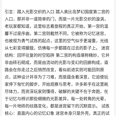
引言：踏入光影交织的入口 踏入奥比岛梦幻国度第二宫的
入口，那并非一道简单的门，而是一片光影交织的漩涡，
老玩家都知道，这里标志着旅程的真正开始，第一宫的温
馨不过是序曲，第二宫则截然不同，它被称为记忆迷宫，
也被视为勇气试炼的起点，这里的空气似乎更凝重，光线
从七彩变得朦胧，仿佛每一步都踏在过去的影子上。 迷宫
结构：回环往复的时空陷阱 第二宫的构造堪称精妙，它并
非由砖石砌成，而是由流动的光影与变幻的回廊构成，道
路会在你走过之后悄然改变，看似前进实则可能回到原
点，这种设计并非为了刁难，而是蕴含着深意，它迫使玩
家停下匆忙的脚步，开始观察与思考，许多新手在这里耗
尽体力，而资深玩家则懂得，破解的关键不在于奔跑，在
于记忆与辨识那些细微的光影差异，每一处转角的光晕，
每一片地砖的纹路变化，都是迷宫留下的沉默提示。 试炼
核心：直面内心的记忆幻象 迷宫本身只是外壳，真正的试