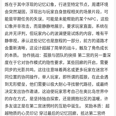
炼在于其中浮现的记忆幻象，行进至特定节点，周遭环境
会突然凝固，浮现出与玩家自身旅程相关的场景片段，可
能是早期任务的失误，可能是未能帮助的某个NPC，这些
幻象并非攻击，而是静静地展示，要求玩家直面，系统在
此并无评判，但玩家内心的波澜便是试炼的内容，唯有平
静审视，承认这些记忆也是旅程的一部分，前方的道路才
会重新清晰，这设计超越了简单的战斗，触及了角色成长
的本质。 协作挑战：孤狼与团队的抉择 第二宫的另一重深
度在于它对协作模式的隐性要求，某些回廊的开启，需要
同步的光影共鸣，这往往意味着两名或更多玩家在迷宫不
同位置的协同操作，单人玩家，即所谓的孤狼，在此会遇
到无形壁垒，他们需要以极大耐心寻找替代路径，或最终
决定发出协作邀请，这迫使玩家思考自己在奥比岛世界中
的存在方式，是坚持独自探索，还是拥抱社区的温暖，许
多友谊正是在第二宫迷惘时的互助中诞生。 奖励本质：超
越物质的心灵印记 穿过最后的记忆回廊，抵达第二宫终