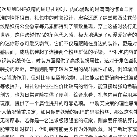
，初次见到DNF妖精的尾巴礼包时，内心涌起的是满满的惊喜与怀
准的情怀狙击，礼包中的时装设计，忠实还原了纳兹露西艾露莎
纹路妖精公会徽章等元素都得到了细致呈现，穿上这些时装行走
世界，这种跨越作品的角色代入感，极大地满足了动漫爱好者的
的迷你形态可爱又霸气，它们不仅是跟随在身边的装饰，更是对
感层面，成功搭建起了连接两个粉丝群体的桥梁。 **礼包内容
静审视其实战价值，时装方面提供了高级装扮属性，这对于角色基
装扮的差距，宠物则附带了较为实用的战斗属性加成，例如增加
有一定辅助作用，但对比年度至尊宠物，其性能定位更偏向于过渡
等级提升，是礼包中往往性价比较高的组件，能直接增强角色输
剂等，也为日常冒险提供了便利，综合来看，礼包内容在实用层
玩家，提供了一个属性提升的可靠选项。 **购买决策的理性思
据个人情况慎重决定，如果你是妖精的尾巴的忠实粉丝，那么这套
无可厚非，若你是一名追求极限强度的玩家，则需要仔细核算礼
能带来即时提升，但时装可能更多作为外观收藏，对于新玩家或