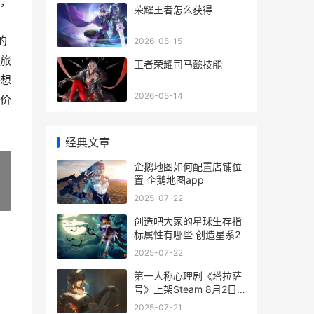
，
荣耀王者怎么获得
的
2026-05-15
旅
王者荣耀司马懿技能
想
2026-05-14
价
经典文章
企鹅地图如何配置店铺位
置 企鹅地图app
»
2025-07-22
创造吧大家的星球生存指
标属性有哪些 创造星系2
2025-07-22
第一人称心理剧《塔拉萨
号》上架Steam 8月2日
发行_ 第一人称心理活动
2025-07-21