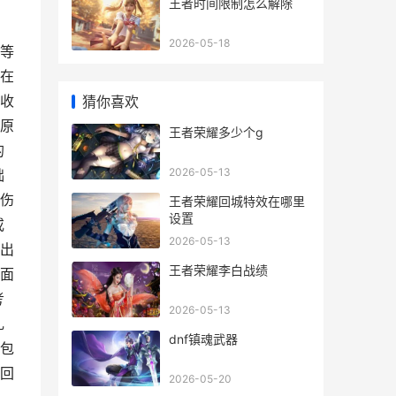
王者时间限制怎么解除
2026-05-18
等
在
收
猜你喜欢
原
王者荣耀多少个g
的
2026-05-13
础
伤
王者荣耀回城特效在哪里
设置
或
2026-05-13
出
王者荣耀李白战绩
面
考
2026-05-13
礼
dnf镇魂武器
包
回
2026-05-20