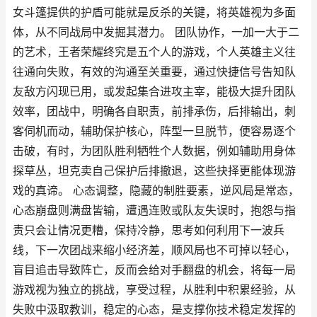
女斗篷提供的护盾可能就是反杀的关键，将英雄视为多面
体，从不同战局中发掘其潜力。 团队协作，一加一大于二
的艺术，王者荣耀终究是五个人的游戏，个人英雄主义往
往通向失败，有效的沟通至关重要，通过快捷信号告知队
友敌方闪现已用，或发起集合进攻主宰，能极大提升团队
效率，团战中，明确各自职责，前排承伤，后排输出，刺
客伺机而动，辅助保护核心，阵型一旦脱节，便容易逐个
击破，有时，为团队胜利牺牲个人数据，例如辅助用身体
探草丛，坦克卖自己保护后排撤退，这些抉择更能体现游
戏的真谛。 心态调整，隐藏的制胜要素，逆风局是常态，
心态崩盘则满盘皆输，遭遇连败或队友失误时，抱怨与指
责只会让情况更糟，保持冷静，思考如何利用下一波兵
线，下一次团战来缩小经济差，顺风局也不可掉以轻心，
盲目追击导致阵亡，反而会给对手翻盘的机会，将每一局
游戏视为独立的挑战，享受过程，从胜利中积累经验，从
失败中汲取教训，稳定的心态，是支撑你技术稳定发挥的