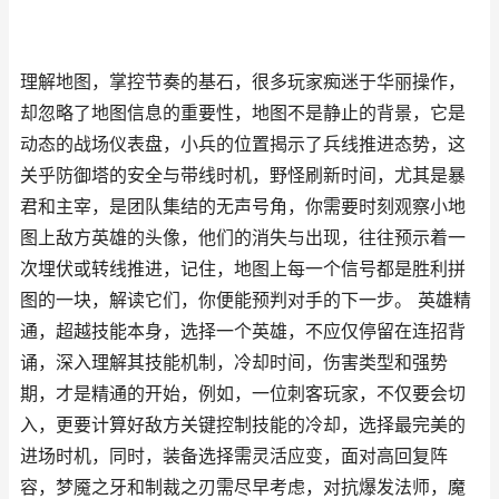
理解地图，掌控节奏的基石，很多玩家痴迷于华丽操作，
却忽略了地图信息的重要性，地图不是静止的背景，它是
动态的战场仪表盘，小兵的位置揭示了兵线推进态势，这
关乎防御塔的安全与带线时机，野怪刷新时间，尤其是暴
君和主宰，是团队集结的无声号角，你需要时刻观察小地
图上敌方英雄的头像，他们的消失与出现，往往预示着一
次埋伏或转线推进，记住，地图上每一个信号都是胜利拼
图的一块，解读它们，你便能预判对手的下一步。 英雄精
通，超越技能本身，选择一个英雄，不应仅停留在连招背
诵，深入理解其技能机制，冷却时间，伤害类型和强势
期，才是精通的开始，例如，一位刺客玩家，不仅要会切
入，更要计算好敌方关键控制技能的冷却，选择最完美的
进场时机，同时，装备选择需灵活应变，面对高回复阵
容，梦魇之牙和制裁之刃需尽早考虑，对抗爆发法师，魔