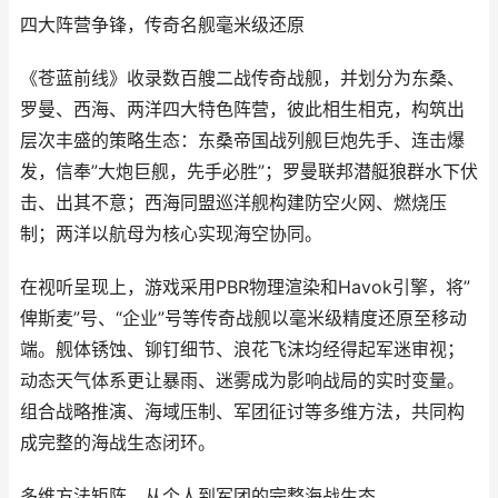
四大阵营争锋，传奇名舰毫米级还原
《苍蓝前线》收录数百艘二战传奇战舰，并划分为东桑、
罗曼、西海、两洋四大特色阵营，彼此相生相克，构筑出
层次丰盛的策略生态：东桑帝国战列舰巨炮先手、连击爆
发，信奉”大炮巨舰，先手必胜”；罗曼联邦潜艇狼群水下伏
击、出其不意；西海同盟巡洋舰构建防空火网、燃烧压
制；两洋以航母为核心实现海空协同。
在视听呈现上，游戏采用PBR物理渲染和Havok引擎，将”
俾斯麦”号、“企业”号等传奇战舰以毫米级精度还原至移动
端。舰体锈蚀、铆钉细节、浪花飞沫均经得起军迷审视；
动态天气体系更让暴雨、迷雾成为影响战局的实时变量。
组合战略推演、海域压制、军团征讨等多维方法，共同构
成完整的海战生态闭环。
多维方法矩阵，从个人到军团的完整海战生态