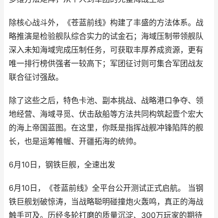
除核心战斗外，《苍蓝前线》构建了丰盛的方法体系。战
略推演是检验舰队综合实力的试金石；海域压制带领舰队
深入未知海域完成压制任务，可获取丰厚养成资源，更有
唯一排行榜供强者一较高下；军团征讨则可集合军团战友
联合征讨强敌。
除了这些之后，特色卡池、副本挑战、战略港口争夺、领
地经营、海域寻觅、伏击敌船等方法共同构筑起壹个宏大
的海上帝国蓝图。在这里，你既是指挥战舰冲锋陷阵的舰
长，也是运筹帷幄、开疆拓海的统帅。
6月10日，钢铁巨舰，全速出发
6月10日，《苍蓝前线》全平台公开测试正式启航。 当钢
铁巨舰划破惊涛，当战略聪明碰撞炮火轰鸣，真正的海战
触手可及。历经多轮打磨的质量沉淀、300万玩家的期待