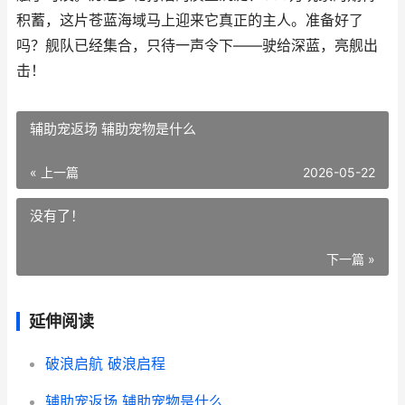
积蓄，这片苍蓝海域马上迎来它真正的主人。准备好了
吗？舰队已经集合，只待一声令下——驶给深蓝，亮舰出
击！
辅助宠返场 辅助宠物是什么
« 上一篇
2026-05-22
没有了！
下一篇 »
延伸阅读
破浪启航 破浪启程
辅助宠返场 辅助宠物是什么