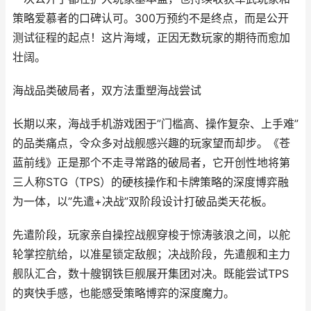
策略爱慕者的口碑认可。300万预约不是终点，而是公开
测试征程的起点！这片海域，正因无数玩家的期待而愈加
壮阔。
海战品类破局者，双方法重塑海战尝试
长期以来，海战手机游戏困于”门槛高、操作复杂、上手难”
的品类痛点，令众多对战舰感兴趣的玩家望而却步。《苍
蓝前线》正是那个不走寻常路的破局者，它开创性地将第
三人称STG（TPS）的硬核操作和卡牌策略的深度博弈融
为一体，以”先遣+决战”双阶段设计打破品类天花板。
先遣阶段，玩家亲自操控战舰穿梭于惊涛骇浪之间，以舵
轮掌控航给，以准星锁定敌舰；决战阶段，先遣舰和主力
舰队汇合，数十艘钢铁巨舰展开集团对决。既能尝试TPS
的爽快手感，也能感受策略博弈的深度魔力。