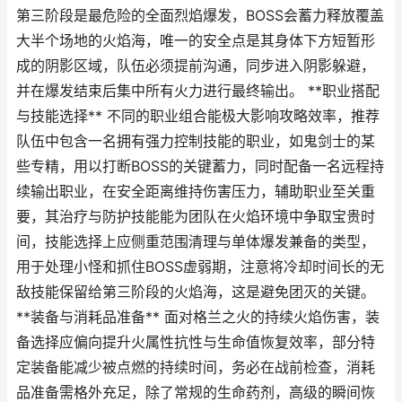
第三阶段是最危险的全面烈焰爆发，BOSS会蓄力释放覆盖
大半个场地的火焰海，唯一的安全点是其身体下方短暂形
成的阴影区域，队伍必须提前沟通，同步进入阴影躲避，
并在爆发结束后集中所有火力进行最终输出。 **职业搭配
与技能选择** 不同的职业组合能极大影响攻略效率，推荐
队伍中包含一名拥有强力控制技能的职业，如鬼剑士的某
些专精，用以打断BOSS的关键蓄力，同时配备一名远程持
续输出职业，在安全距离维持伤害压力，辅助职业至关重
要，其治疗与防护技能能为团队在火焰环境中争取宝贵时
间，技能选择上应侧重范围清理与单体爆发兼备的类型，
用于处理小怪和抓住BOSS虚弱期，注意将冷却时间长的无
敌技能保留给第三阶段的火焰海，这是避免团灭的关键。
**装备与消耗品准备** 面对格兰之火的持续火焰伤害，装
备选择应偏向提升火属性抗性与生命值恢复效率，部分特
定装备能减少被点燃的持续时间，务必在战前检查，消耗
品准备需格外充足，除了常规的生命药剂，高级的瞬间恢