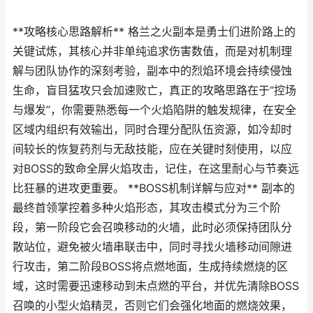
**攻略核心思路解析** 格兰之火副本是勇士们进阶路上的
关键试炼，其核心并非单纯追求伤害数值，而是对机制理
解与团队协作的深刻考验，副本中的烈焰环境会持续侵蚀
生命，盲目猛攻只会加速败亡，真正的攻略思路在于“控场
与爆发”，你需要熟悉每一个火焰陷阱的触发规律，在安全
区域内组织有效输出，同时合理分配队伍资源，如冷却时
间较长的恢复药剂与无敌技能，应在关键时刻使用，以应
对BOSS的致命全屏火焰攻击，记住，在这里耐心与节奏远
比狂暴的进攻更重要。 **BOSS机制详解与应对** 副本的
最终首领掌控着多种火焰形态，其攻击模式分为三个阶
段，第一阶段它会召唤移动的火墙，此时必须保持团队分
散站位，避免被火墙串联击中，同时寻找火墙移动间隙进
行攻击，第二阶段BOSS将点燃地面，生成持续燃烧的区
域，这时需要迅速移动到未点燃的平台，并优先清除BOSS
召唤的小型火焰精灵，否则它们会强化地面的燃烧效果，