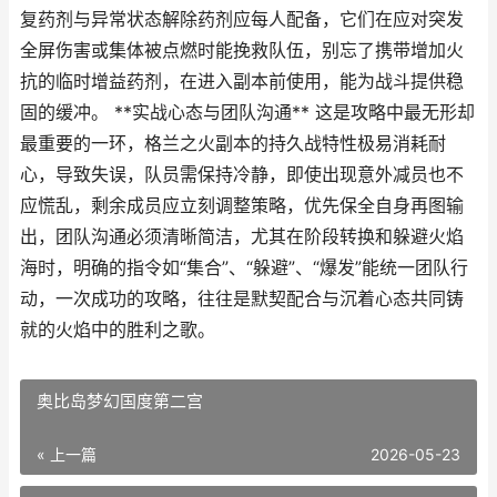
复药剂与异常状态解除药剂应每人配备，它们在应对突发
全屏伤害或集体被点燃时能挽救队伍，别忘了携带增加火
抗的临时增益药剂，在进入副本前使用，能为战斗提供稳
固的缓冲。 **实战心态与团队沟通** 这是攻略中最无形却
最重要的一环，格兰之火副本的持久战特性极易消耗耐
心，导致失误，队员需保持冷静，即使出现意外减员也不
应慌乱，剩余成员应立刻调整策略，优先保全自身再图输
出，团队沟通必须清晰简洁，尤其在阶段转换和躲避火焰
海时，明确的指令如“集合”、“躲避”、“爆发”能统一团队行
动，一次成功的攻略，往往是默契配合与沉着心态共同铸
就的火焰中的胜利之歌。
奥比岛梦幻国度第二宫
« 上一篇
2026-05-23