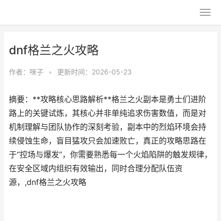
dnf格兰之火攻略
作者：
咪子
•
更新时间：2026-05-23
摘要：**攻略核心思路解析**格兰之火副本是勇士们进阶
路上的关键试炼，其核心并非单纯追求伤害数值，而是对
机制理解与团队协作的深刻考验，副本中的烈焰环境会持
续侵蚀生命，盲目猛攻只会加速败亡，真正的攻略思路在
于“控场与爆发”，你需要熟悉每一个火焰陷阱的触发规律，
在安全区域内组织有效输出，同时合理分配队伍资
源，,dnf格兰之火攻略