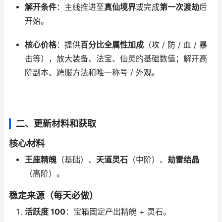
解开条件
：主线推进至
真仙境界
或完成
第一次渡劫
后
开始。
核心价格
：提供
百分比全属性加成
（攻 / 防 / 血 / 暴
击等），放大装备、法宝、仙灵的基础数值；解开高
阶副本、跨服方法和唯一称号 / 外观。
二、更新材料和获取
核心材料
王座精魄
（基础）、
天道灵石
（中阶）、
劫雷结晶
（高阶）。
稳定来源（每天必做）
活跃度 100
：宝箱固定产出精魄 + 灵石。