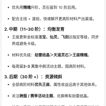
优先用
精魄
升阶，灵石留到 10 阶后用。
配合主线 + 渡劫，快速解开更高阶材料产出渠道。
2. 中期（11–30 阶）：均衡发育
王座更新会标准
法宝、仙灵、飞剑
达指定等级，同步
养成避免卡级。
材料优先级：
劫雷结晶＞天道灵石＞王座精魄
。
每周留
2–3 天
集中刷活动主题，囤高阶材料。
3. 后期（30 阶 +）：资源倾斜
全部高阶材料
优先王座
，属性收益远高于其他体系。
关注
跨服 / 赛季活动主题
，兑换稀有劫雷结晶。