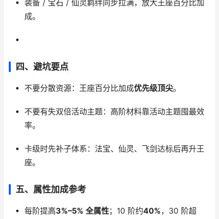
装备 / 宝石 / 仙灵羁绊同步拉满，放大王座百分比加
成。
四、避坑要点
不要分散资源：王座百分比加成
优先级顶尖
。
不要有失双倍活动主题：高阶材料靠活动主题囤最效
率。
卡级时先补子体系：法宝、仙灵、飞剑达标后再升王
座。
五、属性加成参考
每阶提高
3%–5% 全属性
；10 阶约
40%
，30 阶超