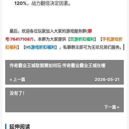
120%
，战力翻倍决定因素。
最后，欢迎
各位玩家加入大家的游戏服务群(
群
号:764171087
)，本群为大家提供【
页游折扣福利
】
【
手机游戏折
扣福利
】
【
H5游戏折扣福利
】
，私聊群主即可为无论兄弟们服务。
传奇霸业王城联盟赛如何玩 传奇霸业霸业王城在哪
« 上一篇
2026-05-21
没有了！
下一篇 »
延伸阅读