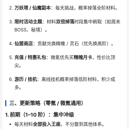
万妖塔 / 仙魔副本
：每天挑战，概率掉落全阶材料。
限时活动主题
：材料
双倍掉落
时段集中刷取（如周末
BOSS、秘境）。
仙盟商店
：贡献兑换精魄 / 灵石（优先换高阶）。
充值 / 特惠礼包
：微氪优先买
精魄月卡
，性价比顶
尖。
游历 / 挂机
：离线挂机概率掉落低阶材料，积少成
多。
三、更新策略（零氪 / 微氪通用）
1. 前期（1–10 阶）：集中冲级
每天材料
全部投入王座
，不分散到其他体系。