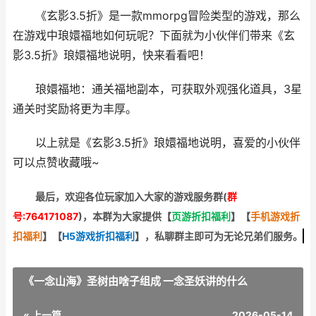
《玄影3.5折》是一款mmorpg冒险类型的游戏，那么
在游戏中琅嬛福地如何玩呢？下面就为小伙伴们带来《玄
影3.5折》琅嬛福地说明，快来看看吧！
琅嬛福地：通关福地副本，可获取外观强化道具，3星
通关时奖励将更为丰厚。
以上就是《玄影3.5折》琅嬛福地说明，喜爱的小伙伴
可以点赞收藏哦~
最后，欢迎
各位玩家加入大家的游戏服务群(
群
号:764171087
)，本群为大家提供【
页游折扣福利
】
【
手机游戏折
扣福利
】
【
H5游戏折扣福利
】
，私聊群主即可为无论兄弟们服务。
《一念山海》圣树由啥子组成 一念圣妖讲的什么
« 上一篇
2026-05-14