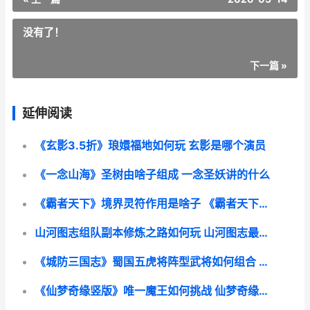
没有了！
下一篇 »
延伸阅读
《玄影3.5折》琅嬛福地如何玩 玄影是哪个演员
《一念山海》圣树由啥子组成 一念圣妖讲的什么
《霸者天下》境界灵符作用是啥子 《霸者天下》境界划分
山河图志组队副本修炼之路如何玩 山河图志最强英雄搭配
《城防三国志》蜀国五虎将阵型武将如何组合 城防三国怎么玩
《仙梦奇缘竖版》唯一魔王如何挑战 仙梦奇缘版本:1.03.14