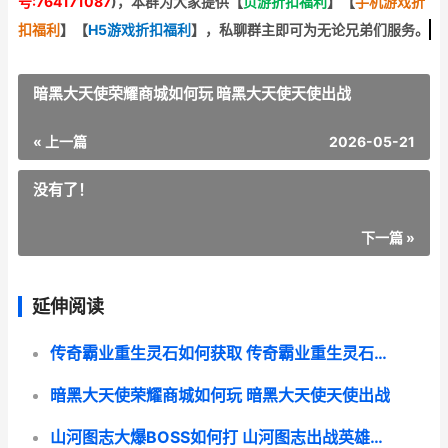
号:764171087
)，本群为大家提供【
页游折扣福利
】
【
手机游戏折
扣福利
】
【
H5游戏折扣福利
】
，私聊群主即可为无论兄弟们服务。
暗黑大天使荣耀商城如何玩 暗黑大天使天使出战
« 上一篇
2026-05-21
没有了！
下一篇 »
延伸阅读
传奇霸业重生灵石如何获取 传奇霸业重生灵石怎么用
暗黑大天使荣耀商城如何玩 暗黑大天使天使出战
山河图志大爆BOSS如何打 山河图志出战英雄选择