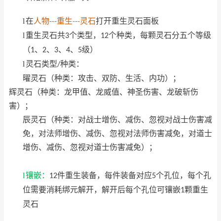
l
在
人物
重生
灵石
打开重生灵石面板
---
---
l
重生灵石共
个类型，
个种类，每颗灵石分五个等级
3
12
（
、
、
、
、
级）
1
2
3
4
5
l
灵石类型
种类：
/
曜灵石（种类：攻击、双防、生活、内功）；
辉灵石（种类：龙甲值、龙威值、神圣伤害、龙破斩伤
害）；
辰灵石（种类：对战士增伤、减伤、忽视对战士伤害减
免，对法师增伤、减伤、忽视对法师伤害减免，对道士
增伤、减伤、忽视对道士伤害减免）；
l
镶嵌：
件重生装备，每件装备对应
个孔位，每个孔
12
5
位需要消耗绑元解开，解开后每个孔位可镶嵌
颗重生
1
灵石