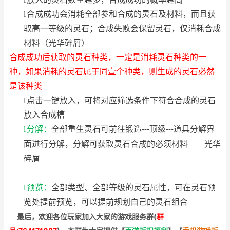
l
合成成功会消耗全部参和合成的灵石及材料，而且获
取高一等级的灵石；合成失败会保留灵石，仅消耗合成
材料（光华碎屑）
合成成功后获取的灵石种类，一定是消耗灵石种类的一
种，如果消耗的灵石属于同壹个种类，则生成的灵石必然
是该种类
l
点击一键放入，可将对应筛选条件下符合合成的灵石
放入合成槽
l
分解：
全部重生灵石可前往锻造
顶级
道具分解界
---
---
面进行分解，分解可获取灵石合成的必须材料——光华
碎屑
l
预览：
全部类型、全部等级的灵石属性，可在灵石预
览处提前预览，可以提前规划自己的灵石组合
最后，欢迎
各位玩家加入大家的游戏服务群(
群