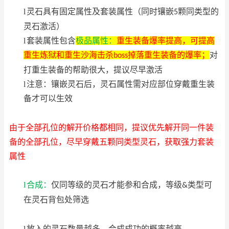
l
灵石具有固定属性及套装属性（同时镶嵌
颗同类型的
5
灵石激活）
l
套装属性包含
极品属性：
重生装备爆率提高，可提高
重生炼狱和重生沙海击杀
掉落重生装备的爆率；
对
boss
打重生装备的帮助很大，提议尽早激活
l
注意：镶嵌灵石后，灵石属性需对应部位穿戴重生装
备才可以生效
由于全部孔位的解开价格都相同，提议优先解开同一件装
备的全部孔位，尽早穿戴五颗同类型灵石，获取强力套装
属性
l
合成：
仅同等级的灵石才能参和合成，等级
类型可
&
在灵石背包处筛选
l
放入的灵石数量越多，合成成功的概率越高