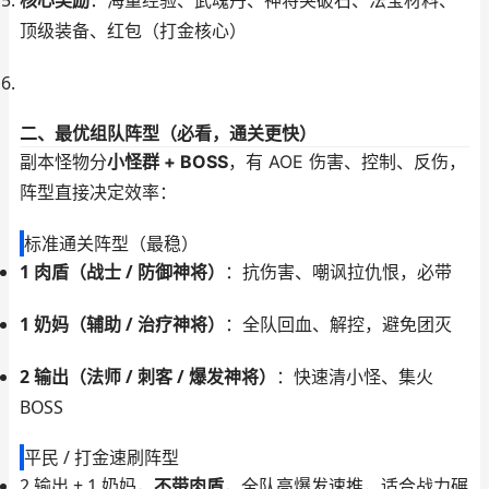
核心奖励
：海量经验、武魂丹、神将突破石、法宝材料、
顶级装备、红包（打金核心）
二、最优组队阵型（必看，通关更快）
副本怪物分
小怪群 + BOSS
，有 AOE 伤害、控制、反伤，
阵型直接决定效率：
标准通关阵型（最稳）
1 肉盾（战士 / 防御神将）
：抗伤害、嘲讽拉仇恨，必带
1 奶妈（辅助 / 治疗神将）
：全队回血、解控，避免团灭
2 输出（法师 / 刺客 / 爆发神将）
：快速清小怪、集火
BOSS
平民 / 打金速刷阵型
2 输出 + 1 奶妈，
不带肉盾
，全队高爆发速推，适合战力碾