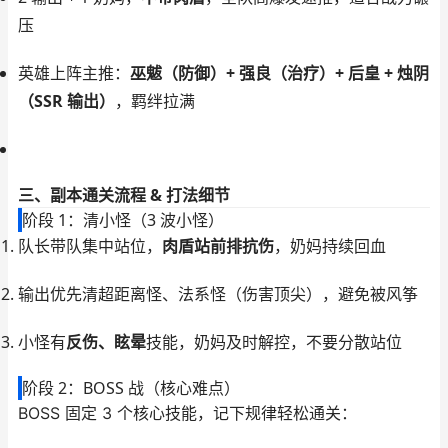
压
英雄上阵主推：
巫魃（防御）+ 强良（治疗）+ 后皇 + 烛阴
（SSR 输出）
，羁绊拉满
三、副本通关流程 & 打法细节
阶段 1：清小怪（3 波小怪）
队长带队集中站位，
肉盾站前排抗伤
，奶妈持续回血
输出优先清超距离怪、法系怪（伤害顶尖），避免被风筝
小怪有
反伤、眩晕
技能，奶妈及时解控，不要分散站位
阶段 2：BOSS 战（核心难点）
BOSS 固定 3 个核心技能，记下规律轻松通关：