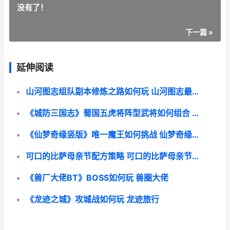
没有了！
下一篇 »
延伸阅读
山河图志组队副本修炼之路如何玩 山河图志最强英雄搭配
《城防三国志》蜀国五虎将阵型武将如何组合 城防三国怎么玩
《仙梦奇缘竖版》唯一魔王如何挑战 仙梦奇缘版本:1.03.14
可口的比萨母亲节配方策略 可口的比萨母亲节特别活动开启
《兽厂大佬BT》BOSS如何玩 兽圈大佬
《龙迹之城》攻城战如何玩 龙迹旅行