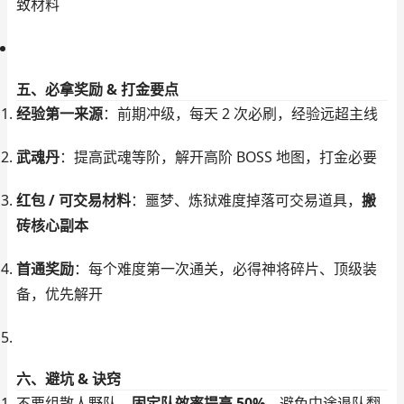
致材料
五、必拿奖励 & 打金要点
经验第一来源
：前期冲级，每天 2 次必刷，经验远超主线
武魂丹
：提高武魂等阶，解开高阶 BOSS 地图，打金必要
红包 / 可交易材料
：噩梦、炼狱难度掉落可交易道具，
搬
砖核心副本
首通奖励
：每个难度第一次通关，必得神将碎片、顶级装
备，优先解开
六、避坑 & 诀窍
不要组散人野队，
固定队效率提高 50%
，避免中途退队翻