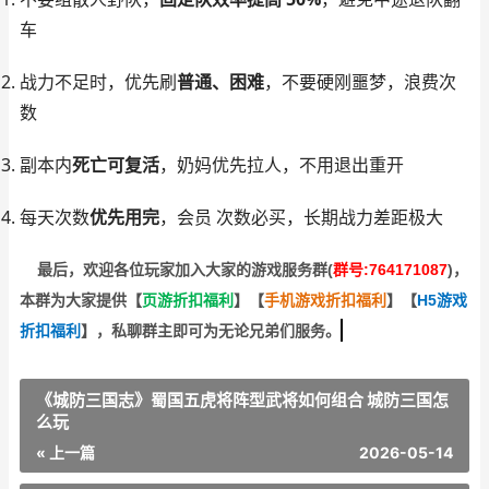
车
战力不足时，优先刷
普通、困难
，不要硬刚噩梦，浪费次
数
副本内
死亡可复活
，奶妈优先拉人，不用退出重开
每天次数
优先用完
，会员 次数必买，长期战力差距极大
最后，欢迎
各位玩家加入大家的游戏服务群(
群号:764171087
)，
本群为大家提供【
页游折扣福利
】
【
手机游戏折扣福利
】
【
H5游戏
折扣福利
】
，私聊群主即可为无论兄弟们服务。
《城防三国志》蜀国五虎将阵型武将如何组合 城防三国怎
么玩
« 上一篇
2026-05-14