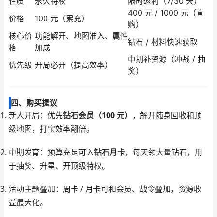
性质
永久特权
限时返利（7/30 天）
400 元 / 1000 元（直
价格
100 元（累充）
购）
核心价
功能解开、地图准入、属性
钻石 / 材料快速获取
格
加成
中期补资源（冲战 / 抽
优先级
开局必开（提高效率）
奖）
四、购买提议
新人开局：优先
钻石会员（100 元）
，解开随身回收和顶
级地图，打宝效率翻倍。
中期发育：预算充足可入
钻石月卡
，每天领大量钻石，用
于抽奖、升星、开顶级特权。
活动主题叠加：周卡 / 月卡可和会员、战令叠加，资源收
益最大化。