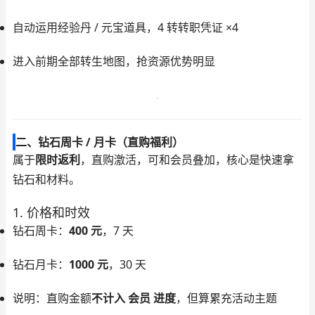
自动运用经验丹 / 元宝道具，4 转转职凭证 ×4
进入前期全部转生地图，抢资源优势明显
二、钻石周卡 / 月卡（直购福利）
属于
限时返利
，直购激活，可和会员叠加，核心是快速拿
钻石和材料。
1. 价格和时效
钻石周卡：
400 元
，7 天
钻石月卡：
1000 元
，30 天
说明：直购金额
不计入 会员 进度
，但算累充活动主题