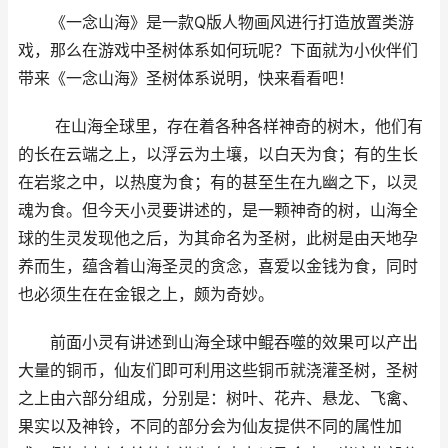
《一念山海》是一款Q版人物画风进行打造放置类游
戏，那么在游戏中圣树体系如何玩呢？下面就为小伙伴们
带来《一念山海》圣树体系说明，快来看看吧！
在山海全球里，存在着各种各样神奇的树木，他们有
的长在云端之上，以浮云为土壤，以白天为食；有的生长
在岩浆之中，以热度为食；有的甚至生在九幽之下，以灵
魂为食。但今天小灵要讲述的，是一颗神奇的树，山海全
球的生灵发现他之后，为其命名为圣树，此树是由天地孕
养而生，蕴含着山海圣灵的贪念，喜爱以金钱为食，同时
也必须生在在金银之上，颇为奇妙。
前面小灵有讲述到山海全球中鲲吞噬的效果可以产出
大量的铜币，仙友们即可利用这些铜币就浇灌圣树，圣树
之上由六部分组成，分别是：树叶、花卉、悬龙、飞禽、
果实以及神铃，不同的部分会为仙友提供不同的属性加