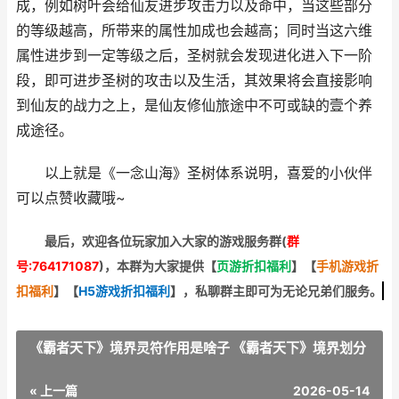
成，例如树叶会给仙友进步攻击力以及命中，当这些部分
的等级越高，所带来的属性加成也会越高；同时当这六维
属性进步到一定等级之后，圣树就会发现进化进入下一阶
段，即可进步圣树的攻击以及生活，其效果将会直接影响
到仙友的战力之上，是仙友修仙旅途中不可或缺的壹个养
成途径。
以上就是《一念山海》圣树体系说明，喜爱的小伙伴
可以点赞收藏哦~
最后，欢迎
各位玩家加入大家的游戏服务群(
群
号:764171087
)，本群为大家提供【
页游折扣福利
】
【
手机游戏折
扣福利
】
【
H5游戏折扣福利
】
，私聊群主即可为无论兄弟们服务。
《霸者天下》境界灵符作用是啥子 《霸者天下》境界划分
« 上一篇
2026-05-14