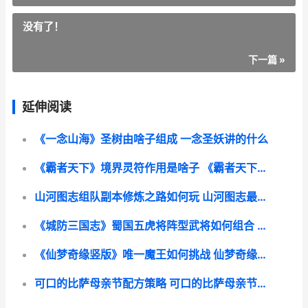
没有了！
下一篇 »
延伸阅读
《一念山海》圣树由啥子组成 一念圣妖讲的什么
《霸者天下》境界灵符作用是啥子 《霸者天下》境界划分
山河图志组队副本修炼之路如何玩 山河图志最强英雄搭配
《城防三国志》蜀国五虎将阵型武将如何组合 城防三国怎么玩
《仙梦奇缘竖版》唯一魔王如何挑战 仙梦奇缘版本:1.03.14
可口的比萨母亲节配方策略 可口的比萨母亲节特别活动开启