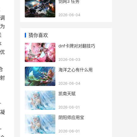
剑网3 任务
域
2026-06-04
调
为
关
猜你喜欢
体
dnf卡牌对对翻技巧
优
2026-06-03
合
海洋之心有什么用
射
2026-06-04
凯南天赋
升
2026-06-01
凝
阴阳师应用宝
一
2026-06-01