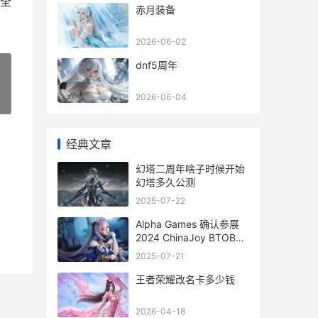
全
赤月装备
2026-06-02
dnf5周年
2026-06-04
»
经典文章
幻塔二周年啥子时候开始
幻塔多久公测
2025-07-22
Alpha Games 确认参展
2024 ChinaJoy BTOB，
提供游戏本地化一站式服
2025-07-21
务！_ alpha experience
王者荣耀改名卡多少钱
2026-04-18