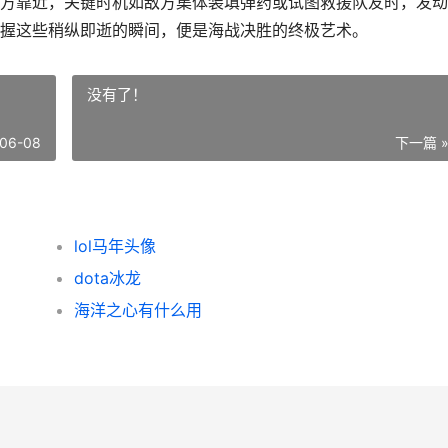
方靠近，关键时机如敌方集体装填弹药或试图救援队友时，发动
握这些稍纵即逝的瞬间，便是海战决胜的终极艺术。
没有了！
06-08
下一篇 
lol马年头像
dota冰龙
海洋之心有什么用