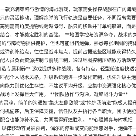
海战是一款充满策略与激情的海战游戏，玩家需要操控战舰在广阔海
只的灵活移动，理解炮弹的飞行轨迹是首要任务，不同距离需要
离则需高角度抛物线跨越障碍，船只的移动并非单纯躲避，而是
结合，才能奠定胜利的基础。 **地图掌控与资源争夺，战术的
，岛屿与障碍物提供掩护，但也可能阻挡炮弹，熟悉每张地图的掩
或弹药补给点，往往是战斗焦点，提前占据这些区域能获得持久
配人员负责资源控制与前线压制，通过地图控制压缩敌方活动空
打造专属利器** 游戏提供多种战舰，各有特点，轻型船速度快适
匹配个人战术风格，升级系统则进一步深化定制，优先升级主炮
向能力则优化生存性，不建议平均升级，应集中资源强化核心优
场上发挥巨大作用。 **团队协作与沟通，凝聚战斗力量**
的灵魂，简单的沟通如“集火左侧敌舰”或“掩护我前进”能极大提
伺机偷袭，后卫保障支援，信任队友并执行各自职责，团队便能
配合也能弥补不足，共同赢得辉煌胜利。 **心理博弈与时机把
开，规律移动容易被预判，偶尔的停顿或变向能迷惑对手，炮弹不