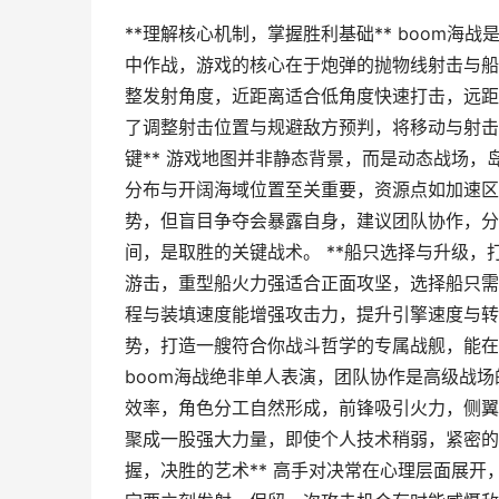
**理解核心机制，掌握胜利基础** boom
中作战，游戏的核心在于炮弹的抛物线射击与船
整发射角度，近距离适合低角度快速打击，远距
了调整射击位置与规避敌方预判，将移动与射击
键** 游戏地图并非静态背景，而是动态战场
分布与开阔海域位置至关重要，资源点如加速区
势，但盲目争夺会暴露自身，建议团队协作，分
间，是取胜的关键战术。 **船只选择与升级，
游击，重型船火力强适合正面攻坚，选择船只需
程与装填速度能增强攻击力，提升引擎速度与转
势，打造一艘符合你战斗哲学的专属战舰，能在战
boom海战绝非单人表演，团队协作是高级战场
效率，角色分工自然形成，前锋吸引火力，侧翼
聚成一股强大力量，即使个人技术稍弱，紧密的
握，决胜的艺术** 高手对决常在心理层面展