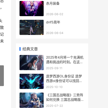
总
赤月装备
，
2026-06-02
头
dnf5周年
致
2026-06-04
记
未
经典文章
2025年4月将一个充满机
遇和挑战的时刻。在这个
月份，全球和地方动态将
2025-09-11
会有所变化，同时科技、
经济、文化等领域也将在
造梦西游OL身份证 造梦
不断演变。下面内容是一
西游ol身份证可以找回密
»
些可能在2025年4月引起
码吗
2025-10-10
关注的主题和事件：
《三国志战略版》三势阵
如何兑换 三国志战略版灵
犀
2025-07-22