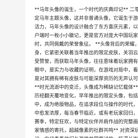
**马年头像的诞生，一个时代的庆典印记** 
定马年主题头像，这并非普通头像，它诞生于游
活力，马年头像的设计融合了东方喜庆元素，以
户端时一枚小小徽记，更是官方对庞大中国玩家
时，共同佩戴的荣誉象征。 **头像背后的荣耀
身，它紧密关联着当年推出的限定皮肤，关羽云
受赞誉，而获取马年头像，往往意味着玩家拥有
眼中，是实力与收藏的证明，在游戏对局中，看
是对其拥有稀有皮肤与可能深厚资历的无声认可
**时光流逝中的变迁，头像成为稀缺记忆载体*
历经翻天覆地变化，早年推出的限定头像，包括
中，成为绝版物品，在追求段位与操作的时代，
中愈发浓厚，每当春节临近，或有老玩家回归，
赛季，特定狂欢，与特定伙伴并肩作战的完整画
家情感的寄托，超越像素的社群共鸣** 对资