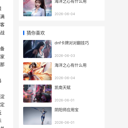
海洋之心有什么用
限
2026-06-04
满
客
战
猜你喜欢
dnf卡牌对对翻技巧
备
2026-06-03
家
那
海洋之心有什么用
2026-06-04
格
凯南天赋
淀
2026-06-01
定
阴阳师应用宝
玩
标
2026-06-01