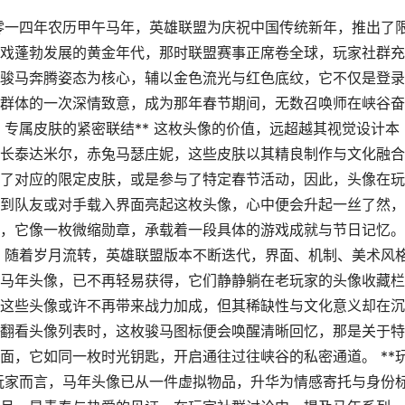
二零一四年农历甲午马年，英雄联盟为庆祝中国传统新年，推出了
戏蓬勃发展的黄金年代，那时联盟赛事正席卷全球，玩家社群充
骏马奔腾姿态为核心，辅以金色流光与红色底纹，它不仅是登录
群体的一次深情致意，成为那年春节期间，无数召唤师在峡谷奋
，专属皮肤的紧密联结** 这枚头像的价值，远超越其视觉设计本
长泰达米尔，赤兔马瑟庄妮，这些皮肤以其精良制作与文化融合
了对应的限定皮肤，或是参与了特定春节活动，因此，头像在玩
到队友或对手载入界面亮起这枚头像，心中便会升起一丝了然，
，它像一枚微缩勋章，承载着一段具体的游戏成就与节日记忆。
* 随着岁月流转，英雄联盟版本不断迭代，界面、机制、美术风
马年头像，已不再轻易获得，它们静静躺在老玩家的头像收藏栏
这些头像或许不再带来战力加成，但其稀缺性与文化意义却在沉
翻看头像列表时，这枚骏马图标便会唤醒清晰回忆，那是关于特
面，它如同一枚时光钥匙，开启通往过往峡谷的私密通道。 **
深玩家而言，马年头像已从一件虚拟物品，升华为情感寄托与身份