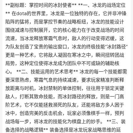
**副标题：掌控时间的冰封使者** **一、冰龙的战场定位
** 在dota的世界里，冰龙是一位独特的存在，它并非冲锋
陷阵的猛将，而是掌控节奏的战略枢纽，冰龙的技能设计
围绕减速与控制展开，它的核心能力在于改变战场的时间
流速，当冰龙释放寒霜气息时，敌人的行动变得迟缓，这
为队友创造了宝贵的输出窗口，冰龙的终极技能“冰封路径”
更是一种艺术，它将敌人凝固在寒冰之中，瞬间扭转团战
局势，这种定位使得冰龙成为团队中不可或缺的辅助核
心。 **二、技能运用的艺术思考** 冰龙的每一个技能都需
要深思熟虑，寒霜气息的持续减速，要求玩家精准判断释
放距离与时机，冰封禁制的单体控制，往往用于锁定关键
敌人，打断其致命技能，而冰封路径的释放，则是一门高
阶艺术，它不仅能拯救濒死的队友，还能将敌方多人困于
冰中，创造完美的反击机会，玩家必须像棋手一样，预判
战场每一步，将冰龙的技能化为棋盘上的妙手。 **三、装
备选择的战略逻辑** 装备选择是冰龙玩家战略思维的延