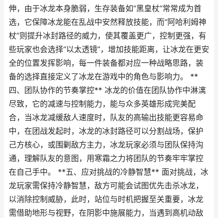
伸，由于冰龙本身脆弱，生存装备如“黑皇杖”常常成为首
选，它保障冰龙能在乱战中安然释放技能，而“阿哈利姆神
杖”则提升冰封路径的威力，使其覆盖更广，控制更强，有
些玩家也会选择“以太透镜”，增加技能距离，让冰龙在更安
全的位置发挥影响，每一件装备都对应一种战略思路，装
备的选择直接定义了冰龙在游戏中的角色与影响力。 **
四、团队协作的节奏掌控** 冰龙的价值在团队协作中淋漓
尽致，它的减速与控制能力，能与众多英雄形成完美配
合，当冰龙减缓敌人速度时，队友的高输出技能更容易命
中，在团战发起时，冰龙的冰封路径可以分割战场，保护
己方核心，或围剿敌方主力，冰龙玩家必须与团队保持沟
通，理解队友的意图，用寒霜之力将团队的节奏牢牢掌控
在自己手中。 **五、应对挑战的冷静智慧** 面对挑战，冰
龙玩家需保持冷静智慧，敌方可能会试图优先击杀冰龙，
以消除控制威胁，此时，站位与时机把握至关重要，冰龙
需借助地形与视野，在阴影中施展能力，当遇到高机动敌