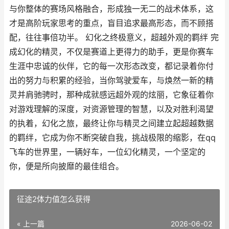
与你整体的赛场风格融合，形成独一无二的战术体系，这
才是高阶玩家思考的重点，盲目追求最高形态，而不顾搭
配，往往事倍功半。 幻化之终极意义，超越外观的羁绊 完
成幻化的精灵，不仅是赛道上更得力的助手，更是你赛车
生涯中忠诚的伙伴，它的每一次形态改变，都记录着你付
出的努力与积累的经验，当你驾驶爱车，与焕然一新的精
灵并肩驰骋时，那种成就感远超外观的炫丽，它象征着你
对游戏理解的深度，对资源管理的智慧，以及对胜利渴望
的执着，幻化之旅，最终让你与精灵之间建立起超越数据
的羁绊，它成为你不断突破自我，挑战极限的缩影，在qq
飞车的世界里，一辆好车，一位幻化精灵，一个坚定的
你，便是所向披靡的最佳组合。
征途2体力值怎么获得
« 上一篇
2026-06-02