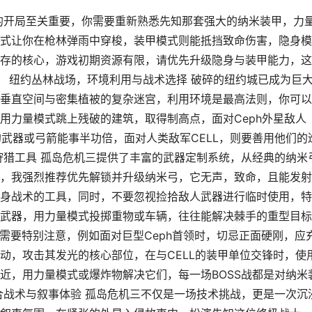
的开局至关重要，你需要重新熟悉先知那套强大的纳米装甲，力
式让你在枪林弹雨中穿梭，装甲模式则能抵挡致命伤害，隐身模
存的核心，游戏初期资源有限，请优先升级隐身与装甲能力，这
。 纽约丛林战场，环境利用与战术选择 破碎的纽约城已成为巨
垂直空间与密集植被的复杂迷宫，利用环境是最高法则，你可以
用力量模式跳上残破的建筑，取得制高点，面对Ceph外星敌人
武器或弓箭能事半功倍，面对人类敌军CELL，则要善用他们的
狩猎工具 孤岛危机三提供了丰富的武器定制系统，从经典的纳米
，我强烈推荐优先解锁并升级纳米弓，它无声，致命，且能发射
身战术的工具，同时，不要忽视捡拾敌人武器进行临时使用，特
武器，用力量模式投掷重物或车辆，往往能解决棘手的重型目标
役需要特别注意，例如面对巨型Ceph首领时，切忌正面硬刚，应
动，攻击其发光的核心部位，在与CELL的装甲单位交锋时，使
近，用力量模式或爆炸物解决它们，每一场BOSS战都是对纳米
合战术与叙事体验 孤岛危机三不仅是一场技术挑战，更是一次沉