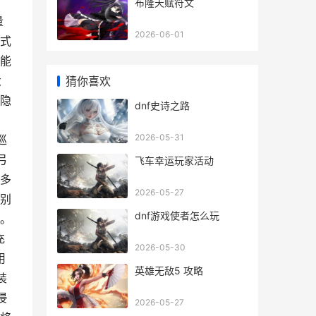
布隆天赋符文
量
2026-06-01
式
能
大
猜你喜欢
隐
dnf史诗之路
2026-05-31
巡
弓
飞车幸运玩家活动
多
2026-05-27
别
dnf游戏使者怎么玩
。
充
2026-05-30
用
英雄无敌5 攻略
装
浸
2026-05-27