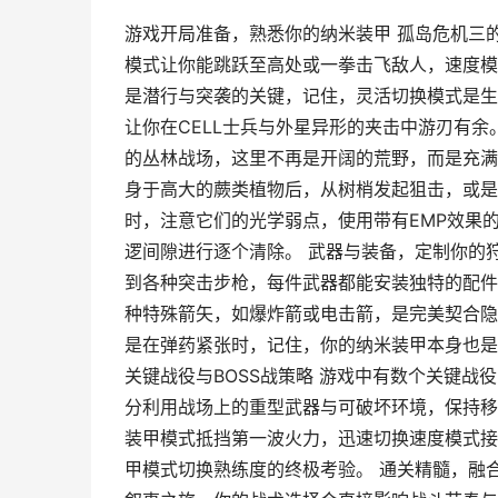
游戏开局准备，熟悉你的纳米装甲 孤岛危机三
模式让你能跳跃至高处或一拳击飞敌人，速度模
是潜行与突袭的关键，记住，灵活切换模式是生
让你在CELL士兵与外星异形的夹击中游刃有余
的丛林战场，这里不再是开阔的荒野，而是充满
身于高大的蕨类植物后，从树梢发起狙击，或是
时，注意它们的光学弱点，使用带有EMP效果的
逻间隙进行逐个清除。 武器与装备，定制你的
到各种突击步枪，每件武器都能安装独特的配件
种特殊箭矢，如爆炸箭或电击箭，是完美契合隐
是在弹药紧张时，记住，你的纳米装甲本身也是
关键战役与BOSS战策略 游戏中有数个关键战
分利用战场上的重型武器与可破坏环境，保持移
装甲模式抵挡第一波火力，迅速切换速度模式接
甲模式切换熟练度的终极考验。 通关精髓，融