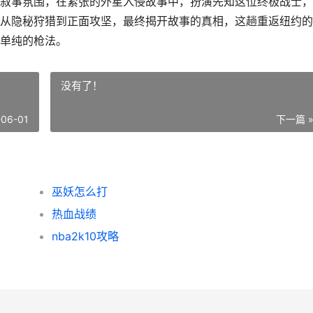
叙事氛围，在紧张的外星入侵故事中，扮演先知这位终极战士，
从隐秘狩猎到正面攻坚，最终揭开故事的真相，这趟重返纽约的
单纯的枪法。
没有了！
-06-01
下一篇 
巫妖怎么打
热血战绩
nba2k10攻略