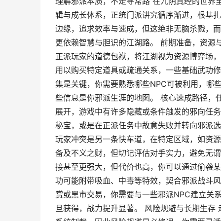
理解邪派本质，不走寻常路 在九阴真经的世界
辑与成长体系，正统门派讲究循序渐进，根基扎
边缘，追求效率与速成，但这绝非无脑杀戮，而
更依赖智慧与胆识的江湖路。 前期准备，资源
正派玩家的道德包袱，将江湖视为资源博弈场，
用以购买特定道具或疏通关系，一些基础武功修
集是关键，你需要熟悉哪些NPC可被利用，哪
些信息是你邪派生涯的地图。 核心速成路径，
展开，游戏中有许多隐藏或条件触发的邪向任务
秘宝，或是在正派任务中故意失败并转向邪派选
玩家冲突是另一条快车道，在特定区域，如资源
备及不义之财，但切记评估对手实力，避免无谓
接甚至更强大，但代价也高，你可以通过偷袭某
功可能附带吸血、中毒等特效，契合邪派战斗风
赏或黑市交易，你需要与一些邪派NPC建立关
旦获得，战力提升显著。 风险规避与长期生存