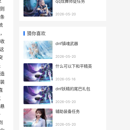
逻
qq炫舞师徒任务
则
2026-05-20
条
统
，
猜你喜欢
收
dnf镇魂武器
这
2026-05-20
突
派
什么可以下和平精英
造
2026-05-16
装
dnf妖精的尾巴礼包
直
武
2026-05-20
悬
辅助装备任务
一
到
2026-05-20