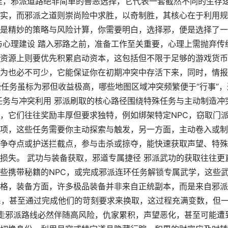
里，邪派道路绝非简单的善恶选择，它代表一套截然不同的生存
实，而邪派之道则崇尚险中求胜，以奇制胜，其核心在于利用规
是精妙的策略与风险计算，你需要明白，选择邪，便是选择了一
与心理建设 踏入邪路之前，准备工作至关重要，心理上需抛弃传
资源上则要优先积累启动资本，这包括但不限于足够的游戏货币
为也必不可少，它能保证你在初期冲突中存活下来，同时，情报
些任务虽标为邪但收益极高，哪些地图区域冲突频繁便于“行事”，
任务与冲突利用 邪派刷取的核心路径围绕特殊任务与主动制造冲
，它们往往奖励丰厚但要求独特，例如绑架特定NPC，窃取门
项，这些任务需要你主动探索与触发，另一方面，主动卷入或制
争夺点或护送拦截点，参与击杀或掠夺，能快速获取声望、特殊
损失。 武功与装备获取，邪道专属捷径 邪派武功的获取往往更
些携带秘籍的NPC，或完成邪派连环任务解锁专属武学，这些
格，装备方面，许多极品装备并非来自正统副本，而是来自邪派
系，甚至通过完成他们的苛刻要求来换取，这过程充满变数，但
 走邪派路线必然伴随高风险，仇家累积，声望恶化，甚至可能遭