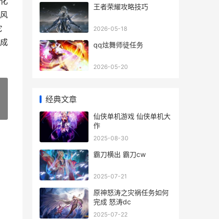
化
王者荣耀攻略技巧
风
它
2026-05-18
成
qq炫舞师徒任务
2026-05-20
经典文章
»
仙侠单机游戏 仙侠单机大
作
2025-08-30
霸刀横出 霸刀cw
2025-07-21
原神怒涛之灾祸任务如何
完成 怒涛dc
2025-07-22