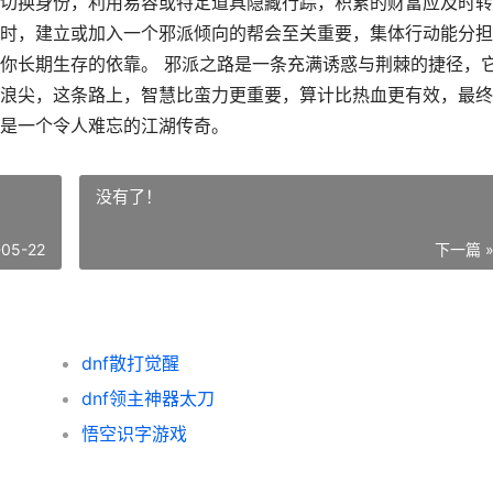
切换身份，利用易容或特定道具隐藏行踪，积累的财富应及时转
时，建立或加入一个邪派倾向的帮会至关重要，集体行动能分担
你长期生存的依靠。 邪派之路是一条充满诱惑与荆棘的捷径，
浪尖，这条路上，智慧比蛮力更重要，算计比热血更有效，最终
是一个令人难忘的江湖传奇。
没有了！
-05-22
下一篇 
dnf散打觉醒
dnf领主神器太刀
悟空识字游戏