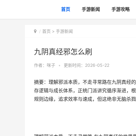
首页
手游新闻
手游攻略
首页
>
手游新闻
九阴真经邪怎么刷
作者：
咪子
•
更新时间：2026-05-22
摘要：理解邪派本质，不走寻常路在九阴真经的
存逻辑与成长体系，正统门派讲究循序渐进，根
规则边缘，追求效率与速成，但这绝非无脑杀戮