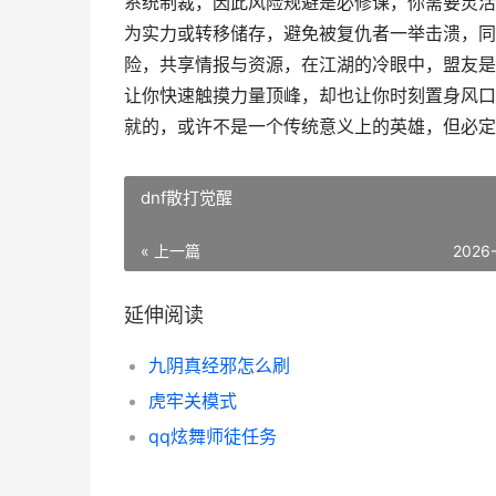
系统制裁，因此风险规避是必修课，你需要灵活
为实力或转移储存，避免被复仇者一举击溃，同
险，共享情报与资源，在江湖的冷眼中，盟友是
让你快速触摸力量顶峰，却也让你时刻置身风口
就的，或许不是一个传统意义上的英雄，但必定
dnf散打觉醒
« 上一篇
2026
延伸阅读
九阴真经邪怎么刷
虎牢关模式
qq炫舞师徒任务