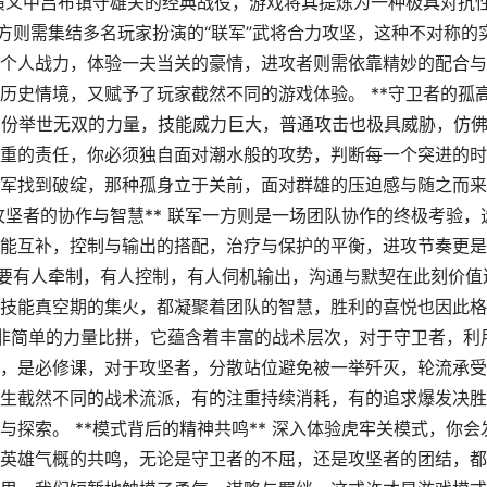
国演义中吕布镇守雄关的经典战役，游戏将其提炼为一种极具对抗
方则需集结多名玩家扮演的“联军”武将合力攻坚，这种不对称的
个人战力，体验一夫当关的豪情，进攻者则需依靠精妙的配合与
历史情境，又赋予了玩家截然不同的游戏体验。 **守卫者的孤
到那份举世无双的力量，技能威力巨大，普通攻击也极具威胁，仿
重的责任，你必须独自面对潮水般的攻势，判断每一个突进的时
军找到破绽，那种孤身立于关前，面对群雄的压迫感与随之而来
攻坚者的协作与智慧** 联军一方则是一场团队协作的终极考验，
能互补，控制与输出的搭配，治疗与保护的平衡，进攻节奏更是
需要有人牵制，有人控制，有人伺机输出，沟通与默契在此刻价值
技能真空期的集火，都凝聚着团队的智慧，胜利的喜悦也因此格
式绝非简单的力量比拼，它蕴含着丰富的战术层次，对于守卫者，利
，是必修课，对于攻坚者，分散站位避免被一举歼灭，轮流承受
生截然不同的战术流派，有的注重持续消耗，有的追求爆发决胜
探索。 **模式背后的精神共鸣** 深入体验虎牢关模式，你会
英雄气概的共鸣，无论是守卫者的不屈，还是攻坚者的团结，都