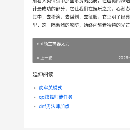
射着人类情感中那些珍贵的品质，在虚拟的烽烟
计最成功的部分，它让我们在娱乐之余，心潮澎
其中，去扮演，去谋划，去征服，它证明了经典
里，这一隅激烈的攻防，始终闪耀着独特的光芒
dnf领主神器太刀
« 上一篇
2026
延伸阅读
虎牢关模式
qq炫舞师徒任务
dnf男法师加点