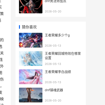
性
dnf男法师加点
实
2026-05-20
策
高
佛
猜你喜欢
王者荣耀多少个g
的
2026-05-13
选
关
王者荣耀回城特效在哪里
设置
连
2026-05-13
外
王者荣耀李白战绩
用
伤
2026-05-13
，
dnf镇魂武器
发
映
2026-05-20