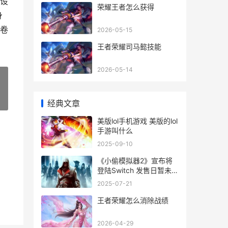
设
荣耀王者怎么获得
身
卷
2026-05-15
王者荣耀司马懿技能
2026-05-14
»
经典文章
美版lol手机游戏 美版的lol
手游叫什么
2025-09-10
《小偷模拟器2》宣布将
登陆Switch 发售日暂未公
开_ 小偷模拟器201号栅栏
2025-07-21
门怎么开
王者荣耀怎么消除战绩
2026-04-29