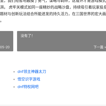
里，我们短暂地触摸了勇气，谋略与羁绊，这或许才是游戏模式
湃。 虎牢关模式如同一座精妙的战略沙盘，持续吸引着玩家投
题材与创新玩法结合所能迸发的持久活力，在三国世界的宏大画
。
没有了！
-05-20
下一篇 
dnf领主神器太刀
悟空识字游戏
dnf特权网吧