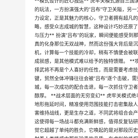
**模式设计的匠心独运** 虎牢关模式源自三
的玩法，一方扮演强大的“吕布”守卫关隘，另一
力设定，正是其魅力的核心，守卫者拥有超凡的
略，感受众志成城的智慧，这种设计巧妙还原了
与压力** 扮演“吕布”的玩家，瞬间便能感受
真的化身那位无双战神，然而这份强大背后是沉
机，计算每一个技能的冷却，稍有不慎便会被联
成就感，是其他模式难以给予的独特馈赠。 **
择武将不再是个人喜好的任性，而是需要考虑技
键，贸然全体冲锋往往会被“吕布”逐个击破，
城，每一次成功的配合击退，每一次抓住守卫者
醇厚。 **战术层面的无穷变幻** 虎牢关模
地形拖延时间，精准使用范围技能打击密集敌人
害维持战线，更是生存之道，不同武将组合会产
这使得每一场战斗都充满新鲜感，值得反复钻研与
觉它超越了单纯的胜负，它唤起的是对那段历史