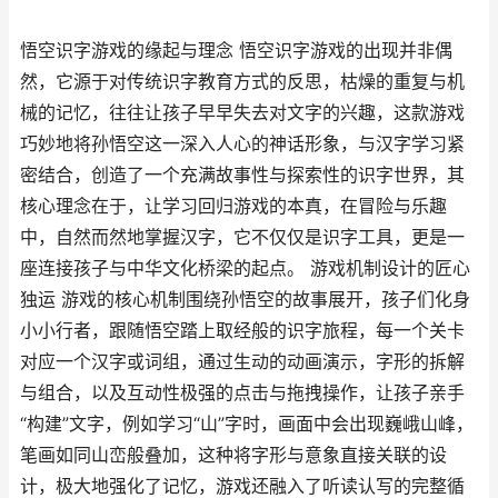
悟空识字游戏的缘起与理念 悟空识字游戏的出现并非偶
然，它源于对传统识字教育方式的反思，枯燥的重复与机
械的记忆，往往让孩子早早失去对文字的兴趣，这款游戏
巧妙地将孙悟空这一深入人心的神话形象，与汉字学习紧
密结合，创造了一个充满故事性与探索性的识字世界，其
核心理念在于，让学习回归游戏的本真，在冒险与乐趣
中，自然而然地掌握汉字，它不仅仅是识字工具，更是一
座连接孩子与中华文化桥梁的起点。 游戏机制设计的匠心
独运 游戏的核心机制围绕孙悟空的故事展开，孩子们化身
小小行者，跟随悟空踏上取经般的识字旅程，每一个关卡
对应一个汉字或词组，通过生动的动画演示，字形的拆解
与组合，以及互动性极强的点击与拖拽操作，让孩子亲手
“构建”文字，例如学习“山”字时，画面中会出现巍峨山峰，
笔画如同山峦般叠加，这种将字形与意象直接关联的设
计，极大地强化了记忆，游戏还融入了听读认写的完整循