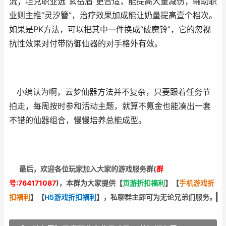
流；坦克职业选“玄岳盾”更合适，能提高大量减伤；辅助职
业则主推“灵汐簪”，治疗效果加成能让奶量提高壹个档次。
如果是PK方法，可以把其中一件换成“破魔铃”，它的忽视
抗性效果对付带防御仙器的对手格外有效。
小编认为啊，云梦仙器方法并不复杂，只要跟着任务节
拍走，每周按时参和活动主题，就算不氪金也能凑出一套
不错的仙器组合，慢慢培养总能成型。
最后，欢迎
各位玩家加入大家的游戏服务群(
群
号:764171087
)，本群为大家提供【
页游折扣福利
】
【
手机游戏折
扣福利
】
【
H5游戏折扣福利
】
，私聊群主即可为无论兄弟们服务。