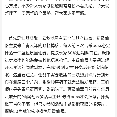
心方法，不少新人玩家刚接触时常常摸不着头绪，今天就
整理了一份完整的全策略，帮大家少走弯路。
首先是仙器获取，云梦地图有五个仙器产出点：初级仙
器主要来自青云泽的野怪掉落，每天前三次击杀boss必定
掉落一件蓝色质量仙器，提议玩家30级后组队前往，既能
进步效率也能避免被其他玩家抢怪。中级仙器需要通过解
开云梦渊的隐藏副本，完成“残剑寻主”任务后开始宝箱获
取，这里要注意，任务中需要收集的三块残剑碎片分别分
布在渊底三个角落，激活顺序错了就无法触发宝箱，正确
顺序是先青后蓝再紫，别记错了。顶级仙器目前只有每周
六放开的“仙魔劫云梦活动主题”最终boss才会掉落，掉落
概率虽然不高，但只要参和活动主题都能获取兑换碎片，
攒够50片就能兑换橙色质量仙器。