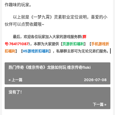
作趣味的玩家。
以上就是《一梦九霄》灵素职业定位说明，喜爱的小
伙伴可以点赞收藏哦~
最后，欢迎
各位玩家加入大家的游戏服务群(
群
号:764171087
)，本群为大家提供【
页游折扣福利
】
【
手机游戏折
扣福利
】
【
H5游戏折扣福利
】
，私聊群主即可为无论兄弟们服务。
热门传奇《维京传奇》龙脉如何玩 维京传奇floki
« 上一篇
2026-07-08
没有了！
下一篇 »