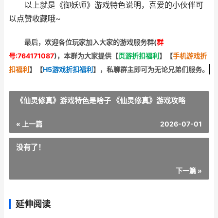
以上就是《御妖师》游戏特色说明，喜爱的小伙伴可
以点赞收藏哦~
最后，欢迎
各位玩家加入大家的游戏服务群(
群
号:764171087
)，本群为大家提供【
页游折扣福利
】
【
手机游戏折
扣福利
】
【
H5游戏折扣福利
】
，私聊群主即可为无论兄弟们服务。
《仙灵修真》游戏特色是啥子 《仙灵修真》游戏攻略
« 上一篇
2026-07-01
没有了！
下一篇 »
延伸阅读