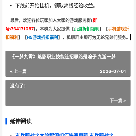
下线前开始挂机，领取离线经验收益。
最后，欢迎
各位玩家加入大家的游戏服务群(
群
号:764171087
)，本群为大家提供【
页游折扣福利
】
【
手机游戏折
扣福利
】
【
H5游戏折扣福利
】
，私聊群主即可为无论兄弟们服务。
《一梦九霄》魅影职业技能连招思路是啥子 九游一梦
« 上一篇
2026-07-01
没有了！
下一篇 »
延伸阅读
玄兵骑战之太始起源如何快速更新 玄兵骑战之太始起源英灵神像怎么摆?