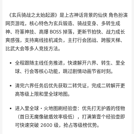
上古神话背景的仙侠 角色扮演
《玄兵骑战之太始起源》是
网页游戏
玄兵锻造、骑战变身、多转生成
，核心特色为
神、符篆神技、高爆 BOSS 掉落
，更新节拍快、战力成长
爽感强，支持离线挂机减负，主打行会团战、跨服天梯、
比武大会等多人竞技方法。
主线任务
全程跟随
推进，快速解开六界、转生、里全
球、行会等核心功能，跳过剧情动画节省时刻。
二转凭证
清完六界任务后优先获取
，完成二转解开更
高等级上限和里全球地图。
里全球・火地图
进入
刷经验壶：优先打无护盾的怪物
（首日无魔像破盾效率极低），打满第壹个经验壶即
可快速突破 2600 级，抢占等级榜优势。