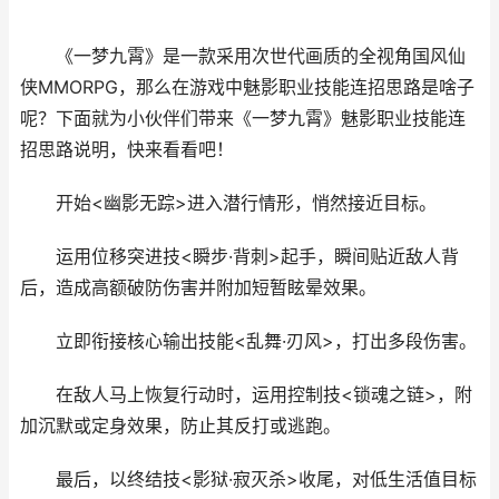
《一梦九霄》是一款采用次世代画质的全视角国风仙
侠MMORPG，那么在游戏中魅影职业技能连招思路是啥子
呢？下面就为小伙伴们带来《一梦九霄》魅影职业技能连
招思路说明，快来看看吧！
开始<幽影无踪>进入潜行情形，悄然接近目标。
运用位移突进技<瞬步·背刺>起手，瞬间贴近敌人背
后，造成高额破防伤害并附加短暂眩晕效果。
立即衔接核心输出技能<乱舞·刃风>，打出多段伤害。
在敌人马上恢复行动时，运用控制技<锁魂之链>，附
加沉默或定身效果，防止其反打或逃跑。
最后，以终结技<影狱·寂灭杀>收尾，对低生活值目标