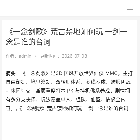
《一念剑歌》荒古禁地如何玩 一剑一
念是谁的台词
作者：
admin
•
更新时间：2026-07-08
摘要：​《一念剑歌》是3D 国风开放世界仙侠 MMO，主打
自由御剑、境界渡劫、双转职体系、多线养成、跨服团战
+ 休闲社交，兼顾重度打本 PK 与挂机佛系养成，剧情拥
有多分支抉择，玩法覆盖单人、组队、仙盟、情缘全内
容。,《一念剑歌》荒古禁地如何玩 一剑一念是谁的台词