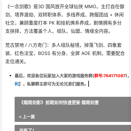
《一念剑歌》是
3D 国风放开全球仙侠 MMO
，主打
自在御
剑、境界渡劫、双转职体系、多线养成、跨服团战 + 休闲
社交
，兼顾重度打本 PK 和挂机佛系养成，剧情拥有多分
支抉择，方法覆盖个人、组队、仙盟、情缘全内容。
荒古禁地 / 八方奇门
：多人组队秘境，掉落飞剑、四象套
装、红色法宝，BOSS 有分身、全屏 AOE 机制，需要配合
走位通关。
最后，欢迎
各位玩家加入大家的游戏服务群(
群号:764171087
)
利
】
，私聊群主即可为无论兄弟们服务。
《烟雨剑影》前期如何快速更新 烟雨剑意
« 上一篇
没有了！