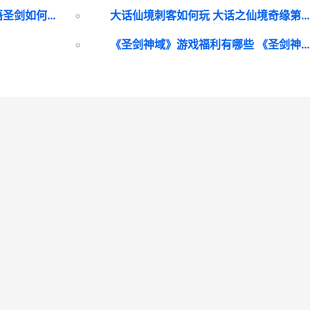
驯龙物语圣剑如何样 驯龙物语圣剑如何合成
大话仙境刺客如何玩 大话之仙境奇缘第三关怎么
《圣剑神域》游戏福利有哪些 《圣剑神域》游戏下