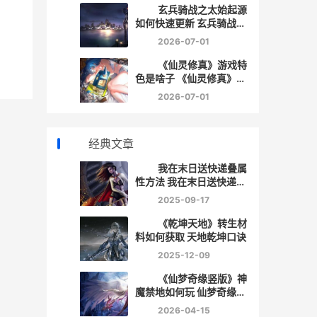
玄兵骑战之太始起源
过
如何快速更新 玄兵骑战之
太始起源英灵神像怎么
2026-07-01
载
摆?
《仙灵修真》游戏特
色是啥子 《仙灵修真》游
戏攻略
2026-07-01
经典文章
我在末日送快递叠属
性方法 我在末日送快递研
发
2025-09-17
《乾坤天地》转生材
料如何获取 天地乾坤口诀
2025-12-09
《仙梦奇缘竖版》神
魔禁地如何玩 仙梦奇缘国
风仙侠
2026-04-15