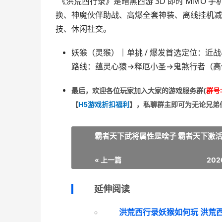
暗黑西游 3D 即时 MMO 手
《洪荒西行录》是
换、神魔伙伴助战、高爆全套神装、离线挂机减
技、休闲社交。
妖猴（灵猴）｜单挑 / 爆发首选
定位：近战
鬼煞行者
路线：蕴灵心猿→释厄小圣→
（高
最后，欢迎
各位玩家加入大家的游戏服务群(
群号:
【
H5游戏折扣福利
】
，私聊群主即可为无论兄弟
霸者天下武将属性是啥子 霸者天下激
« 上一篇
202
延伸阅读