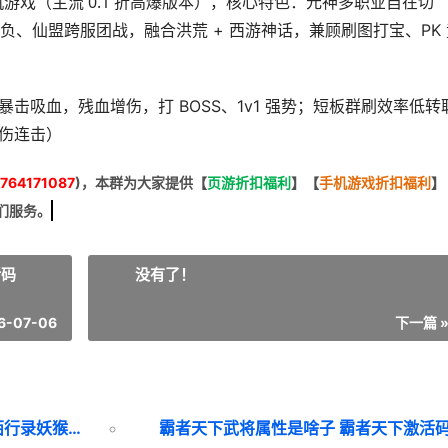
机游戏（主流 0.1 折高爆版本）
元神多职业自在切
，核心特色：
负、仙盟跨服团战
，融合洪荒 + 西游神话，兼顾刷图打宝、PK
暴击吸血，残血增伤，打 BOSS、1v1 强势；短板群刷效率低转
伤连击）
764171087
)，本群为大家提供【
页游折扣福利
】
【
手机游戏折扣福利
】
们服务。
活码
没有了！
6-07-06
下一篇 
洪荒西行录妖猴如何玩 洪荒西行录妖猴天赋加点推荐
霸者天下武将属性是啥子 霸者天下激活