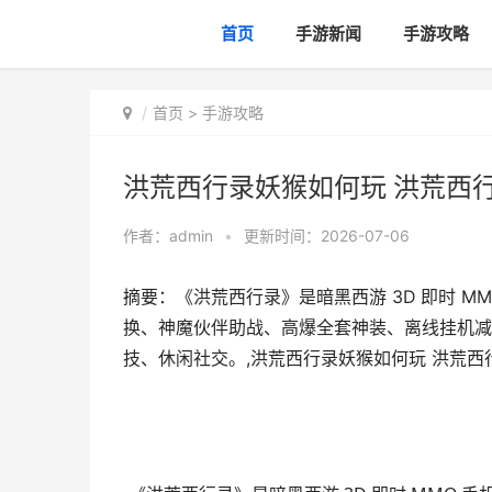
首页
手游新闻
手游攻略
首页
>
手游攻略
洪荒西行录妖猴如何玩 洪荒西
作者：
admin
•
更新时间：2026-07-06
摘要：《洪荒西行录》是暗黑西游 3D 即时 MM
换、神魔伙伴助战、高爆全套神装、离线挂机减负
技、休闲社交。,洪荒西行录妖猴如何玩 洪荒