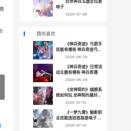
百世神兵玉虚定位是
啥子
 竞
2026-07-06
职
猜你喜欢
《神兵奇迹》弓箭手
技能有哪些 神兵奇迹弓箭
手怎么加点输出高
2026-06-29
《神兵奇迹》日常活
动主题有哪些 神兵奇遇
2026-06-29
《龙神契约》翅膀系
»
统如何玩 龙神契约最好的
活动是什么
2026-07-01
《一梦九霄》魅影职
业技能连招思路是啥子 九
游一梦
码
2026-07-01