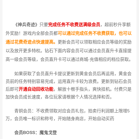
《神兵奇迹》
只要
完成任务不收费送满级会员
，超前秒升享额
外奖励！游戏内全部会员都
可以通过完成任务不收费获取，也可以
通过花费奇迹点快速提高。
更新会员可以领取相应会员等级的奖励
以及放开更多特权。钻石下面内容会员可以通过会员直升卡直接提
高一级会员等级，会员直升卡可以通过商城-充值相应的档位获取。
如果获取了会员直升卡提议更新到黄金会员后再运用，黄金会
员前的任务特别容易完成，运用直升卡较为浪费。更新到钻石会员
后即可
开通自动回收功能
，解放十根手指头，爽快挂机。付费只是
加快会员成长速度，各位玩家请根据个人情况选择和否。
青铜会员：不收费领取对应会员礼包，拍卖行利润额上限增5
万，会员唯一标识和称号，开始随身商店，开始自动买药
会员BOSS：魔鬼戈登