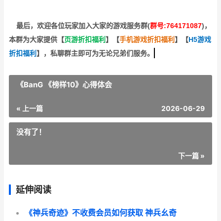
最后，欢迎
各位玩家加入大家的游戏服务群(
群号:764171087
)，
本群为大家提供【
页游折扣福利
】
【
手机游戏折扣福利
】
【
H5游戏
折扣福利
】
，私聊群主即可为无论兄弟们服务。
《BanG 《榜样10》心得体会
« 上一篇
2026-06-29
没有了！
下一篇 »
延伸阅读
《神兵奇迹》不收费会员如何获取 神兵幺奇