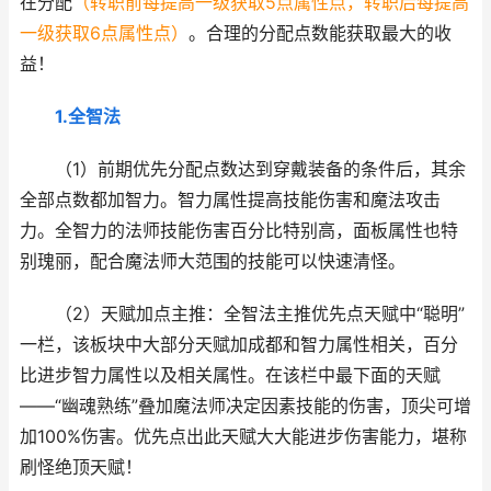
在分配
（转职前每提高一级获取5点属性点，转职后每提高
一级获取6点属性点）
。合理的分配点数能获取最大的收
益！
1.全智法
（1）前期优先分配点数达到穿戴装备的条件后，其余
全部点数都加智力。智力属性提高技能伤害和魔法攻击
力。全智力的法师技能伤害百分比特别高，面板属性也特
别瑰丽，配合魔法师大范围的技能可以快速清怪。
（2）天赋加点主推：全智法主推优先点天赋中“聪明”
一栏，该板块中大部分天赋加成都和智力属性相关，百分
比进步智力属性以及相关属性。在该栏中最下面的天赋
——“幽魂熟练”叠加魔法师决定因素技能的伤害，顶尖可增
加100%伤害。优先点出此天赋大大能进步伤害能力，堪称
刷怪绝顶天赋！