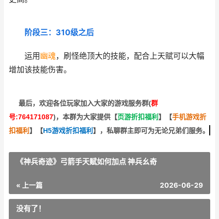
阶段三：310级之后
运用
幽魂
，刷怪绝顶大的技能，配合上天赋可以大幅
增加该技能伤害。
最后，欢迎
各位玩家加入大家的游戏服务群(
群
号:764171087
)，本群为大家提供【
页游折扣福利
】
【
手机游戏折
扣福利
】
【
H5游戏折扣福利
】
，私聊群主即可为无论兄弟们服务。
《神兵奇迹》弓箭手天赋如何加点 神兵幺奇
« 上一篇
2026-06-29
没有了！