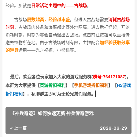
经验。那就是
日常活动主题中的——古战场
。
古战场
层数越高，经验越丰盛
，但进入古战场需要
消耗古战场
时刻
，古战场内装备和爆率都比野外地图高。进去后打怪起，开始
消耗时刻，时刻为零会自动退出古战场。点击前往按钮可以直接传
送去怪物所在地。由于古战场时刻有限，主推配合
加经验获取效率
的道具
运用——光之祝福，小熊猫等。
最后，欢迎
各位玩家加入大家的游戏服务群(
群号:764171087
)，
本群为大家提供【
页游折扣福利
】
【
手机游戏折扣福利
】
【
H5游戏
折扣福利
】
，私聊群主即可为无论兄弟们服务。
《神兵奇迹》如何快速更新 神兵传奇游戏
« 上一篇
2026-06-29