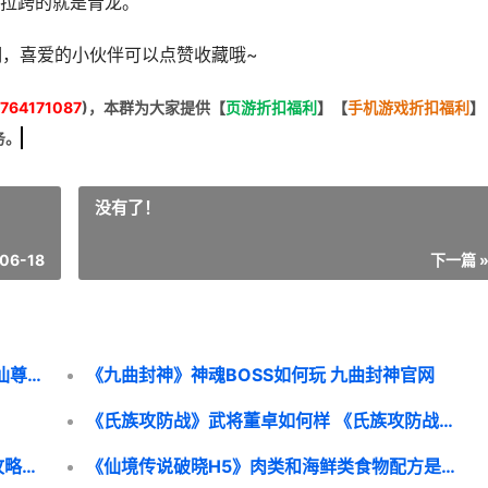
拉跨的就是青龙。
明，喜爱的小伙伴可以点赞收藏哦~
764171087
)，本群为大家提供【
页游折扣福利
】
【
手机游戏折扣福利
】
务。
没有了！
06-18
下一篇 
《神魔仙尊0.05折》宠物有哪些种类 神魔仙尊礼包领取
《九曲封神》神魂BOSS如何玩 九曲封神官网
《氏族攻防战》武将董卓如何样 《氏族攻防战》小说
《大航海征途》新人如何贸易 大航海征途攻略大全
《仙境传说破晓H5》肉类和海鲜类食物配方是啥子 仙境传说破防