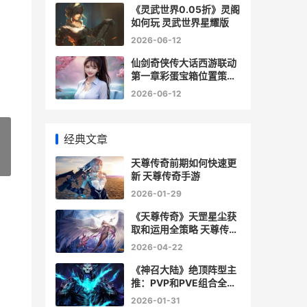
《灵武世界0.05折》灵阁
如何玩 灵武世界星耀版
2026-06-12
仙剑奇侠传大话西游联动
第一章彩蛋宝箱位置策略
仙剑奇侠传官网大宇
2026-06-12
经典文章
天尊传奇前期如何快速更
»
新 天尊传奇手游
2026-01-29
《天尊传奇》天罡星尘获
取和运用全策略 天尊传奇
吧
2026-04-22
《神召大陆》绝顶阵型主
推：PVP和PVE组合全解
析 《神召大陆》绝版了吗
2026-01-31