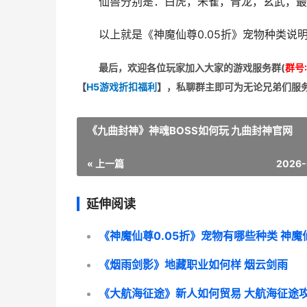
仙兽分别是：白虎，朱雀，青龙，玄武，最
以上就是《神魔仙尊0.05折》宠物种类说
最后，欢迎
各位玩家加入大家的游戏服务群(
群号:
【
H5游戏折扣福利
】
，私聊群主即可为无论兄弟们服
《九曲封神》神魂BOSS如何玩 九曲封神官网
« 上一篇
2026-
延伸阅读
《烟雨剑影》地藏职业如何样 烟云剑雨