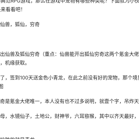
的典范RPG游戏，那么在游戏中宠物有哪些种类呢？下面就为小
快来看看吧！
仙兽，狐仙，穷奇
出仙兽及狐仙穷奇（重点：仙兽能开出狐仙穷奇这两个氪金大佬
，机缘获取。
了，签到100天送金色小青龙，在此之前没有好的宠物，那个境
图
奇是氪金大佬唯一，本人没有也不过多说明，就壹个字，吊炸天
母，水镜仙子，土地公，财神爷，六耳猕猴，其中以齐天最好，