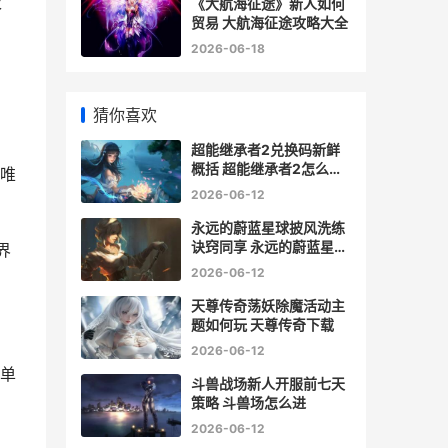
伙
《大航海征途》新人如何
贸易 大航海征途攻略大全
2026-06-18
猜你喜欢
超能继承者2兑换码新鲜
概括 超能继承者2怎么赚
唯
人民币
2026-06-12
永远的蔚蓝星球披风洗练
诀窍同享 永远的蔚蓝星球
界
无限钻石版
2026-06-12
天尊传奇荡妖除魔活动主
题如何玩 天尊传奇下载
2026-06-12
单
斗兽战场新人开服前七天
策略 斗兽场怎么进
2026-06-12