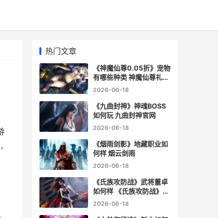
热门文章
《神魔仙尊0.05折》宠物
有哪些种类 神魔仙尊礼包
领取
2026-06-18
《九曲封神》神魂BOSS
如何玩 九曲封神官网
2026-06-18
游
《烟雨剑影》地藏职业如
,
何样 烟云剑雨
2026-06-18
《氏族攻防战》武将董卓
如何样 《氏族攻防战》小
说
2026-06-18