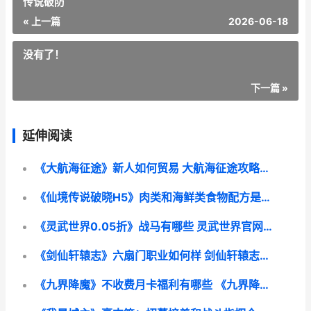
传说破防
« 上一篇
2026-06-18
没有了！
下一篇 »
延伸阅读
《大航海征途》新人如何贸易 大航海征途攻略大全
《仙境传说破晓H5》肉类和海鲜类食物配方是啥子 仙境传说破防
《灵武世界0.05折》战马有哪些 灵武世界官网版
《剑仙轩辕志》六扇门职业如何样 剑仙轩辕志0氪领万充兑换码
《九界降魔》不收费月卡福利有哪些 《九界降魔》不更新了吗