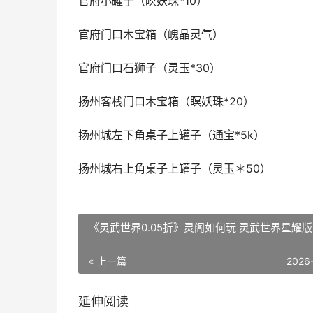
官府小罐子（瞑妖珠*10）
官府门口木宝箱（魄晶灵气）
官府门口石狮子（灵玉*30）
扬州客栈门口木宝箱（瞑妖珠*20）
扬州城左下角桌子上罐子（通宝*5k）
扬州城右上角桌子上罐子（灵玉＊50）
《灵武世界0.05折》灵阁如何玩 灵武世界星耀版
« 上一篇
2026
延伸阅读