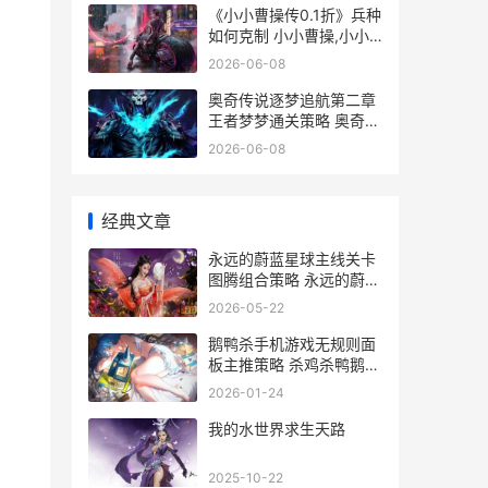
《小小曹操传0.1折》兵种
如何克制 小小曹操,小小
曹操
2026-06-08
奥奇传说逐梦追航第二章
王者梦梦通关策略 奥奇传
说逐兔秋月末炎
2026-06-08
经典文章
永远的蔚蓝星球主线关卡
图腾组合策略 永远的蔚蓝
星球手游官网
2026-05-22
鹅鸭杀手机游戏无规则面
板主推策略 杀鸡杀鸭鹅神
器视频
2026-01-24
我的水世界求生天路
2025-10-22