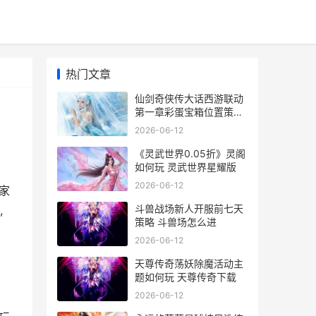
热门文章
仙剑奇侠传大话西游联动
第一章彩蛋宝箱位置策略
仙剑奇侠传官网大宇
2026-06-12
《灵武世界0.05折》灵阁
如何玩 灵武世界星耀版
2026-06-12
家
斗兽战场新人开服前七天
,
策略 斗兽场怎么进
2026-06-12
天尊传奇荡妖除魔活动主
题如何玩 天尊传奇下载
2026-06-12