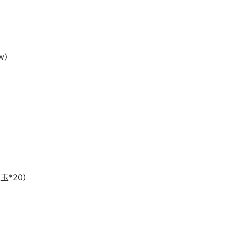
w）
玉*20）