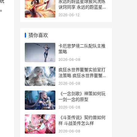
玩
永远的蔚蓝星球披风洗练
诀窍同享 永远的蔚蓝星球
。
无限钻石版
2026-06-12
猜你喜欢
卡厄思梦境二队配队主推
策略
2026-06-08
疯狂水世界鳌蟹实验室打
法策略 疯狂水世界鳌蟹怎
么获取
2026-06-08
《一念剑歌》神策如何玩
一剑一念的原型
2026-06-08
《斗圣传说》契约兽如何
样 斗战圣传怎么样
2026-06-08