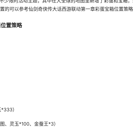
了不少限时活动主题，其中在大全球的地图里新增了彩蛋和宝箱，
置的可以参考仙剑奇侠传大话西游联动第一章彩蛋宝箱位置策略
箱位置策略
*333）
、灵玉*100、金蚕王*3）