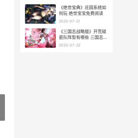
《绝世宝典》庄园系统如
何玩 绝世宝宝免费阅读
2025-07-21
《三国志战略版》开荒碰
瓷队阵型有哪些 三国志战
略版灵犀客户端官网
2025-07-22
»